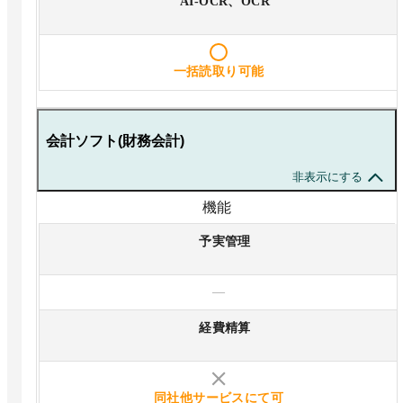
AI-OCR、OCR
一括読取り可能
会計ソフト(財務会計)
非表示にする
機能
予実管理
—
経費精算
同社他サービスにて可