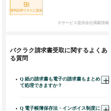
資料請求リストに追加
※サービス提供会社掲載情報
バクラク請求書受取
に関するよくあ
る質問
Q
紙の請求書も電子の請求書もまとめ
て処理できますか？
A 
紙・メール添付PDF・取引先ポータルからのダ
ウンロードなど多様な形式の請求書に対応してお
り、AI-OCRで自動データ化できます。受領代行オ
Q
電子帳簿保存法・インボイス制度に