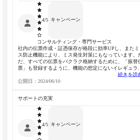
キャンペーン
4
/5
コンサルティング・専門サービス
社内の伝票作成・証憑保存が格段に効率UPし、またミ
ス防止機能により、ミス発生対策にもなっています。
だ、すべての伝票をバクラク格納するために、「振替
票」も登録するように、機能の想定にないイレギュラ
な運用しています。（振替伝票のみバクラク外に別保
続きを読
する必要がないように）
公開日：
2024/06/10
サポートの充実
キャンペーン
4
/5