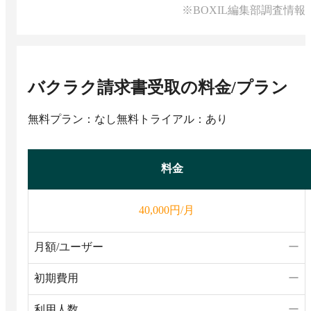
※BOXIL編集部調査情報
バクラク請求書受取
の料金/プラン
無料プラン：なし
無料トライアル：あり
料金
円/月
40,000
月額/ユーザー
ー
初期費用
ー
利用人数
ー