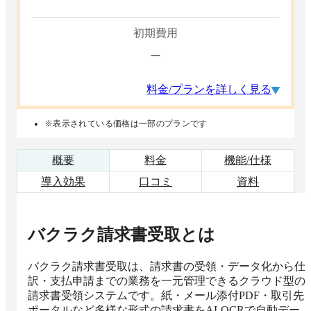
初期費用
ー
料金/プランを詳しく見る
※表示されている価格は一部のプランです
概要
料金
機能/仕様
導入効果
口コミ
資料
バクラク請求書受取
とは
バクラク請求書受取は、請求書の受領・データ化から仕
訳・支払申請までの業務を一元管理できるクラウド型の
請求書受領システムです。紙・メール添付PDF・取引先
ポータルなど多様な形式の請求書をAI-OCRで自動デー