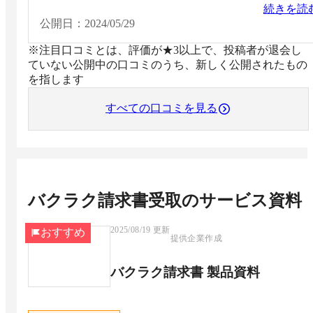
ないとできなかった承認作業も一画面で完結しますし
続きを読
誰がどこまで確認したかの証跡（スタンプ・メモ）も
公開日：
2024/05/29
せて便利です。
※注目口コミとは、評価が★3以上で、投稿者が退会し
ていない公開中の口コミのうち、新しく公開されたもの
を指します
すべての口コミを見る
バクラク請求書受取
のサービス資料
2025/08/19
更新
おすすめ
提供企業作成
バクラク請求書 製品資料