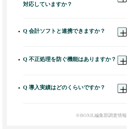
プションでは受領作業そのものをバクラクが代行
対応していますか？
します。
A 
改正電子帳簿保存法・インボイス制度に対応し
てJIIMA認証を取得しており、タイムスタンプ自
動付与・適格請求書発行事業者番号の自動判定・
Q
会計ソフトと連携できますか？
税区分の補完などの機能を備えています。
A 
freee会計・MFクラウド会計・勘定奉行クラウド
とのAPI連携（ワンクリックで仕訳連携）に対応
しています。全銀フォーマットの振込データ出力
Q
不正処理を防ぐ機能はありますか？
にも対応しています。
A 
二重処理アラート（取引先・支払金額・支払日
の一致を自動検知）・閲覧制限機能・仕訳/出力ロ
ック機能などの内部統制機能を搭載しており、不
Q
導入実績はどのくらいですか？
正や誤処理のリスクを低減しやすくなっていま
す。
A 
食品・航空・EC・物流など多様な業種での豊富
な導入実績を持ち、高いサービス継続率を誇りま
す。ISO/IEC 27001認証・SOC1 Type2報告書を取得
※BOXIL編集部調査情報
しています。