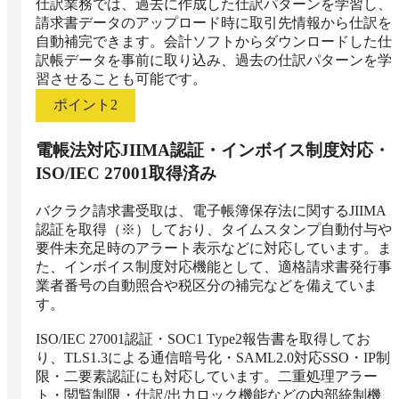
仕訳業務では、過去に作成した仕訳パターンを学習し、
請求書データのアップロード時に取引先情報から仕訳を
自動補完できます。会計ソフトからダウンロードした仕
訳帳データを事前に取り込み、過去の仕訳パターンを学
習させることも可能です。
ポイント
2
電帳法対応JIIMA認証・インボイス制度対応・
ISO/IEC 27001取得済み
バクラク請求書受取は、電子帳簿保存法に関するJIIMA
認証を取得（※）しており、タイムスタンプ自動付与や
要件未充足時のアラート表示などに対応しています。ま
た、インボイス制度対応機能として、適格請求書発行事
業者番号の自動照合や税区分の補完などを備えていま
す。

ISO/IEC 27001認証・SOC1 Type2報告書を取得してお
り、TLS1.3による通信暗号化・SAML2.0対応SSO・IP制
限・二要素認証にも対応しています。二重処理アラー
ト・閲覧制限・仕訳/出力ロック機能などの内部統制機