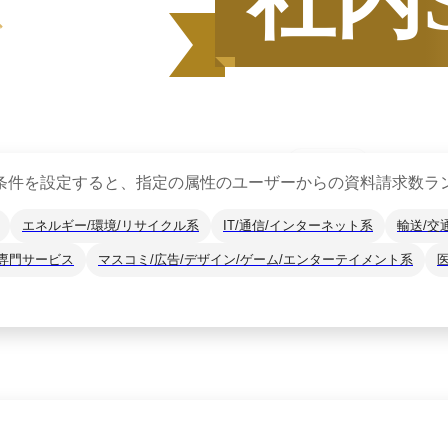
グ
集計期間
2025年7月
条件を設定すると、指定の属性のユーザーからの資料請求数ラ
2025
年
下半期
（
7月
〜
12月
）にBOXILユー
エネルギー/環境/リサイクル系
IT/通信/インターネット系
輸送/交
*1
に、カテゴリ別ランキング
※掲載している情報は
2026年1
専門サービス
マスコミ/広告/デザイン/ゲーム/エンターテイメント系