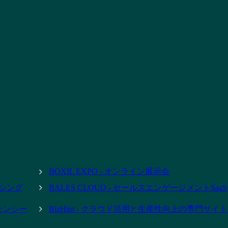
BOXIL EXPO - オンライン展示会
ーシング
BALES CLOUD - セールスエンゲージメントSaaS
ジェンシー
BizHint - クラウド活用と生産性向上の専門サイト