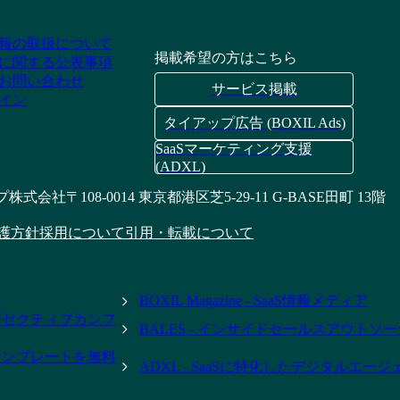
報の取扱について
掲載希望の方はこちら
に関する公表事項
お問い合わせ
サービス掲載
イン
タイアップ広告 (BOXIL Ads)
SaaSマーケティング支援
(ADXL)
プ株式会社
〒108-0014 東京都港区芝5-29-11 G-BASE田町 13階
護方針
採用について
引用・転載について
BOXIL Magazine - SaaS情報メディア
- エグゼクティブカンフ
BALES - インサイドセールスアウトソ
テンプレートを無料
ADXL - SaaSに特化したデジタルエー