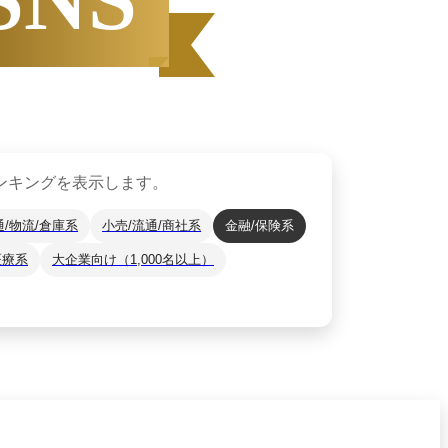
1日
〜
12月31日
ンキングを表示します。
ザーから資料請求されたサービスをもと
通/物流/倉庫系
小売/流通/商社系
金融/保険系
*2
をご紹介します。
月14日
時点の情報です。
医療系
大企業向け（1,000名以上）