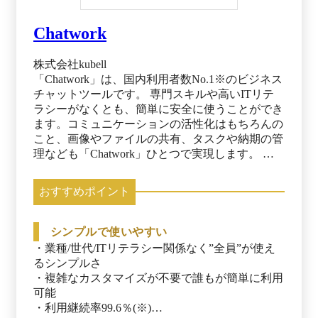
Chatwork
株式会社kubell
「Chatwork」は、国内利用者数No.1※のビジネス
チャットツールです。 専門スキルや高いITリテ
ラシーがなくとも、簡単に安全に使うことができ
ます。コミュニケーションの活性化はもちろんの
こと、画像やファイルの共有、タスクや納期の管
理なども「Chatwork」ひとつで実現します。 中
小企業でのシェアが高く、国産ツールで厳格なセ
キュリティ体制が特徴です。導入後に「どう使っ
おすすめポイント
ていいかわからない」「使いこなせない」という
悩みをなくし、業務効率化を実現するためのサポ
ートコンテンツが充実しています。 ※Nielsen
シンプルで使いやすい
NetView 及びNielsen Mobile NetView Customized
・業種/世代/ITリテラシー関係なく”全員”が使え
Report 2024年4月度調べ月次利用者
るシンプルさ

（MAU:Monthly Active User）調査。 調査対象は
・複雑なカスタマイズが不要で誰もが簡単に利用
Chatwork、Microsoft Teams、Slack、LINE
可能

WORKS、Skypeを含む41サービスを株式会社
・利用継続率99.6％(※)

kubellにて選定