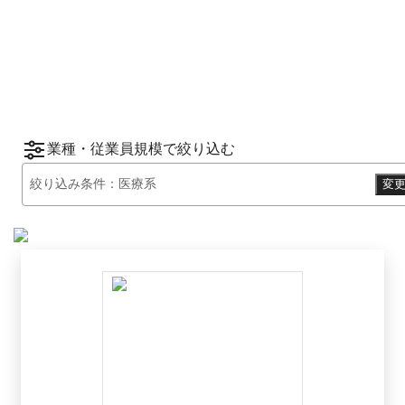
2025
年
下半期
（
7月
〜
12月
）にBOXILユーザ
ーから資料請求されたサービスをもとに、カ
*1
*2
テゴリ別ランキング
をご紹介します。
※掲載している情報は
2026年1月14日
時点の
情報です。
業種・従業員規模で絞り込む
絞り込み条件：
医療系
変