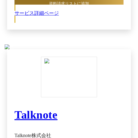
簡単にアクセスでき、日報やナレッジ共有に使え
資料請求リストに追加
る投稿フィードでは、他部署の動きや成功事例も
サービス詳細ページ
リアルタイムに把握可能です。業務の相談やクロ
ーズドな会話が必要な場面では、1対1・グループ
の「トーク」機能でスムーズにやり取りでき、コ
メントやメンションを通じて部門を越えたコミュ
ニケーションが自然と生まれます。 さらに、
RECOGは社会貢献につながる仕組みを独自に採
用しています。メンバーが月10通以上のレターを
贈ると、世界中の子どもたちへ給食1食分相当の
寄付が自動的に行われる（※）ため、利用するだ
けで誰でも気軽に社会貢献に参加できます。これ
が従業員のモチベーション向上にもつながるでし
ょう。 そのため、福利厚生や採用ブランディン
グ、エンゲージメント向上、定着率改善、コミュ
ニケーション活性化、理念浸透などの幅広い組織
課題の解決に寄与します。 RECOGは、感謝の可
視化を起点につながりを生む社内コミュニケーシ
Talknote
ョン基盤として、従業員の相互理解・モチベーシ
ョン向上を後押しし、強い組織づくりを支援する
サービスです。 ※出典：RECOG公式HP 導入事
Talknote株式会社
例（2025年11月18日閲覧）