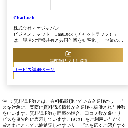
ーAIが次の活性化アクションをレコメンドし、相関
改善に繋がります。
図・熱量指数でキーパーソンや孤立メンバーを直感的
に把握可能。これにより早期離職コストの発生リスク
ChatLuck
を最小化し、関係の質を結果の質へつなげます。
株式会社ネオジャパン
ビジネスチャット「ChatLuck（チャットラック）」
は、現場の情報共有と共同作業を効率化し、企業の生
産性を向上させる、ビジネス向けWebチャットツール
です。
資料請求リストに追加
サービス詳細ページ
注1：資料請求数とは、有料掲載頂いている企業様のサービ
スを対象に、実際に資料請求情報が企業様へ提供された件数
をいいます。資料請求数が同率の場合、口コミ数が多いサー
ビスを優先的に表示しています。BOXILをご利用いただく
皆さまにとって比較選定しやすいサービスを広くご紹介する