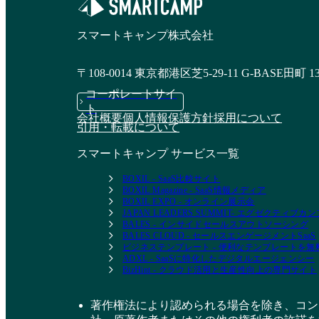
スマートキャンプ株式会社
〒108-0014 東京都港区芝5-29-11 G-BASE田町 1
コーポレートサイ
ト
会社概要
個人情報保護方針
採用について
引用・転載について
スマートキャンプ サービス一覧
BOXIL - SaaS比較サイト
BOXIL Magazine - SaaS情報メディア
BOXIL EXPO - オンライン展示会
JAPAN LEADERS SUMMIT- エグゼクティブ
BALES - インサイドセールスアウトソーシング
BALES CLOUD - セールスエンゲージメントSaaS
ビジネステンプレート - 便利なテンプレートを
ADXL - SaaSに特化したデジタルエージェンシー
BizHint - クラウド活用と生産性向上の専門サイト
著作権法により認められる場合を除き、コン