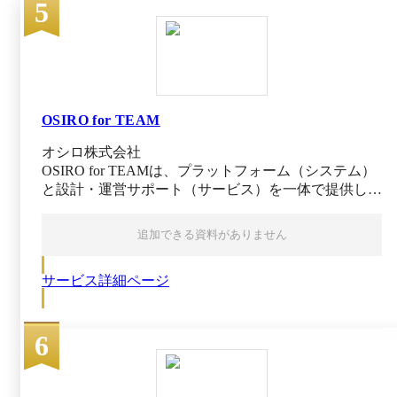
5
にログインし、組織改善の取り組みも目に触れる
ため、効果を最大化しやすくなっています。 ス
マホアプリでもほとんどの機能が利用可能。社用
PCを持たないスタッフが多い企業様でも、
TUNAGひとつで情報共有や社内コミュニケーシ
ョンを完結できます。 ＜日常的に使いやすい機
能が満載！＞ Web社内報／社内SNS／社内ポータ
OSIRO for TEAM
ル／社内ポイント／社内表彰／社内掲示板／日報
オシロ株式会社
／社長メッセージ／サンクスメッセージ／ワーク
OSIRO for TEAMは、プラットフォーム（システム）
フロー／社内チャット／福利厚生／社員プロフィ
と設計・運営サポート（サービス）を一体で提供し、
ール／カレンダー／タスク依頼 etc... 【管理画面
リモート下でもB面の雑談や興味の共有を再現する社
から簡単に最新の人事データを可視化・分析】
内コミュニティツールです。心理的安全性を高める
組織改善、エンゲージメント向上の取り組みの成
追加できる資料がありません
「吹き出し」「もじ絵」「ポイント」など独自の感情
果を管理画面で分析、可視化できます。効果検証
表現により、部署や世代を越えた自然な交流を促進し
のしにくい人事施策などの振り返りもしやすく、
サービス詳細ページ
ます。 ￼ 詳細プロフィールと興味・関心タグで共通項
データに基づく取り組みの振り返りを行えます。
を可視化し、部活動グループやイベント機能を通じて
【効果的な運用を支援する安心のサポート体制】
仕事と趣味の両輪でつながりを生み出します。リアル
専属のカスタマーサクセスと一緒に取り組みの効
6
タイムでエンゲージメントを測定するダッシュボード
果検証を行い、取り組みの内容を改善できます。
では、ログイン率・リアクション量・社内報既読数を
取り組みを「やって終わり」「やりっぱなし」に
把握でき、コミュニケーションが減ったメンバーを早
することなく、その時の課題の状態に合わせて
期にケアできます。 さらにコミュニティマネージャ
PDCAを回し続けられるからこそ、継続的な組織