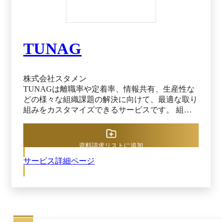
の活用により、最高水準のセキュリティを実現し
ています。アクセス可能な端末を制限することも
可能ですので、安心してご利用いただけます。
※出典：Talknote公式サイト（2025年6月9日閲
TUNAG
覧）
株式会社スタメン
TUNAGは離職率や定着率、情報共有、生産性な
どの様々な組織課題の解決に向けて、最適な取り
組みをカスタマイズできるサービスです。 組織
状態の可視化・分析から、改善施策の設計・実行
までオールインワン。組織課題解決のPDCAを回
し、働きがいのある組織づくりを実現します。
資料請求リストに追加
【豊富な情報共有・交流機能で人と情報が集まる
サービス詳細ページ
社内プラットフォームに】 経営層や人事部がい
くら頑張って組織改善の取り組みを行なっても、
社員が取り組みを知らなければ効果はありませ
ん。 TUNAGは日常的に使いやすい社内チャット
や掲示板、ワークフローなどの豊富な機能を搭載
しています。だからこそ社員が日常的にTUNAG