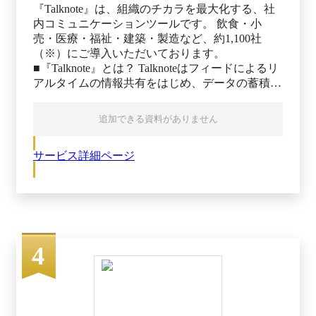
『Talknote』は、組織のチカラを最大化する、社
内コミュニケーションツールです。 飲食・小
売・医療・福祉・建築・製造など、約1,100社
（※）にご導入いただいております。
■『Talknote』とは？ Talknoteはフィードによるリ
アルタイムの情報共有をはじめ、データの蓄積や
組織運営の改善など、働く人が最大限にチカラを
発揮できる環境づくりをサポート。リアルタイム
追加できる資料がありません
な情報のアップデートや共有、データの蓄積と運
用などを可能にする機能を備えています。最前線
サービス詳細ページ
で働く一人ひとりのプレイヤーから組織を強くし
ていくことで、あなたのビジネスをさらに加速さ
せていきます。 ■Talknoteで実現できること ＜価
値観の共有＞ 理念や価値観を日々伝えることに
よる判断基準の統一 ＜プロセスの共有＞ スピー
ディな情報共有と意思決定でPDCA向上 ＜情報の
資産化＞ 部署・拠点の壁を超えて効率的に情報
4
共有が可能 ＜見えないコストの削減＞ メール処
理や会議コスト、離職率の低減による採用コスト
の削減 ■安心のセキュリティ環境 個人情報やパス
ワードの通信時の暗号化、AWSデータセンター