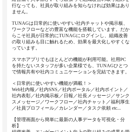
行なっても、社員が取り組みを知らなければ効果はあり
ません。

TUNAGは日常的に使いやすい社内チャットや掲示板、
ワークフローなどの豊富な機能を搭載しています。だか
らこそ社員が日常的にTUNAGにログインし、組織改善
の取り組みも目に触れるため、効果を最大化しやすくな
っています。

スマホアプリでもほとんどの機能が利用可能。社用PC
を持たないスタッフが多い企業様でも、TUNAGひとつ
で情報共有や社内コミュニケーションを完結できます。

＜日常的に使いやすい機能が満載！＞

Web社内報／社内SNS／社内ポータル／社内ポイント／
社内表彰／社内掲示板／日報／社長メッセージ／サンク
スメッセージ／ワークフロー／社内チャット／福利厚生
／社員プロフィール／カレンダー／タスク依頼 etc...

【管理画面から簡単に最新の人事データを可視化・分
析】

組織改善、エンゲージメント向上の取り組みの成果を管