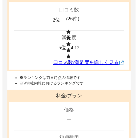
口コミ数
(
26
件)
2位
満足度
5位
4.12
口コミ数/満足度を詳しく見る
※ランキングは前日時点の情報です
※Web社内報におけるランキングです
料金/プラン
価格
ー
初期費用