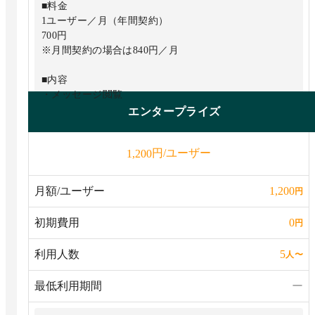
■料金
1ユーザー／月（年間契約）
700円
※月間契約の場合は840円／月
■内容
・メッセージ閲覧
無制限
エンタープライズ
・ユーザー数
無制限
円/ユーザー
1,200
・ストレージ
10GB／1ユーザー
・コンタクト数
月額/ユーザー
1,200
円
無制限
初期費用
0
円
■フリープランの全機能と以下の機能
・予約送信／自分宛て一覧／リアクション全種類など便
利用人数
5
人
〜
利機能
・ビデオ通話／音声通話
最低利用期間
ー
14人まで
・ユーザー管理