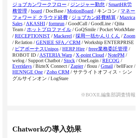
ジョブカンワークフロー
/
ジンジャー勤怠
/
SmartHR労
務管理
/
board
/
DocBase
/
MotionBoard
/
キンコン
/
マネー
フォワード クラウド経費
/
ジョブカン経費精算
/
Mazrica
Sales
/
AKASHI
/
formrun
/
GoodCall
/
GoodLine
/
Qiita
Team
/
ホットプロファイル
/
GoQSmile
/
Pocket WorkMate
/
RECEPTIONIST
/
Mackerel
/
採用一括かんりくん
/
Zoom
/
Re:lation
/
GENIEE SFA／CRM
/
Workship ENTERPRISE
/
ピアボーナスUnipos
/
HERP Hire
/
freee業務委託管理
/
ROBOT ID
/
ASTERIA Warp
/
X-point Cloud
/
NotePM
/
welog
/
Support Chatbot
/
Stock
/
OneLogin
/
RECOG
/
Everidays
/
BizteX Connect
/
Zapier
/
flouu
/
Gmail
/
bellFace
/
HENNGE One
/
Zoho CRM
/
サテライトオフィス・シン
グルサインオン
/
LogStare
※BOXIL編集部調査情報
Chatwork
の導入効果