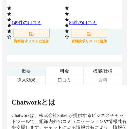
149
件の口コミ
85
件の口コミ
1
資料請求リストに追加
資料請求リストに追加
概要
料金
機能/仕様
導入効果
口コミ
資料
Chatwork
とは
Chatworkは、株式会社kubellが提供するビジネスチャッ
トツールで、組織内外のコミュニケーションや情報共有
を支援します。チャットによる情報共有により、情報伝