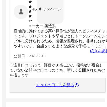
キャンペーン
4
/5
メーカー/製造系
直感的に操作できる高い操作性が魅力のビジネスチャ
トです。プロジェクトや部署ごとにトークルームをシ
プルに分けられるため、情報が整理され、非常に分か
やすいです。会話をするような感覚で手軽にコミュニ
ーションが取れる上、送信後でもメッセージを修正で
続きを読
るため、誤送信を気にせず安心して利用できます。ま
公開日：
2025/08/01
た、コンタクト追加も招待リンクを送るだけで完結す
※注目口コミとは、評価が★3以上で、投稿者が退会し
など、操作性がシンプルなのも優れています。
ていない公開中の口コミのうち、新しく公開されたもの
を指します
すべての口コミを見る