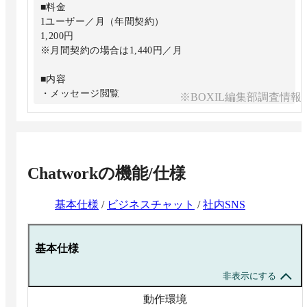
■料金
1ユーザー／月（年間契約）
1,200円
※月間契約の場合は1,440円／月
■内容
・メッセージ閲覧
※BOXIL編集部調査情報
無制限
・ユーザー数
無制限
・ストレージ
10GB／1ユーザー
Chatwork
の機能/仕様
・コンタクト数
無制限
基本仕様
/
ビジネスチャット
/
社内SNS
■ビジネスプランの全機能と以下の機能
・セキュリティ／リスク管理の機能
基本仕様
・管理者向けのチャットサポート
非表示にする
動作環境