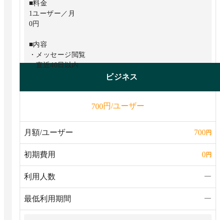
■料金
1ユーザー／月
0円
■内容
・メッセージ閲覧
直近40日以内
・ユーザー数
ビジネス
100人まで／組織
・ストレージ
円/ユーザー
700
10GB／組織
・コンタクト数
組織外20人／1ユーザー
月額/ユーザー
700
円
■基本機能
初期費用
0
円
・チャット／タスク管理／ファイル管理
・ビデオ通話／音声通話
利用人数
ー
1対1
・ユーザー管理
最低利用期間
ー
※一部制限あり