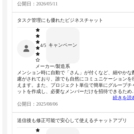
公開日：
2026/05/11
タスク管理にも優れたビジネスチャット
キャンペーン
4
/5
メーカー/製造系
メンション時に自動で「さん」が付くなど、細やかな
慮がされており、誰でも自然にコミュニケーションを
えます。また、プロジェクト単位で簡単にグループチ
ットを作成し、必要なメンバーだけを招待できるため
情報の整理と共有が極めて円滑に行えます。ファイル
続きを読
有やタスク管理といったビジネスに必要な機能も統合
公開日：
2025/08/06
れています。
送信後も修正可能で安心して使えるチャットアプリ