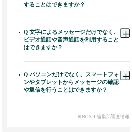
することはできますか？
A 
Chatworkでは管理することが可能です。コミュ
ニケーションのなかで発生した「やるべきこと」
をメッセージから直接タスクとして作成し、期限
Q
文字によるメッセージだけでなく、
や担当者を設定して管理することで、業務の対応
ビデオ通話や音声通話を利用すること
漏れを防ぐことが可能です。
はできますか？
A 
Chatworkでは利用することが可能です。チャッ
ト参加メンバーと顔を見ながら会話ができるビデ
オ通話や音声通話の機能が備わっており、対面で
Q
パソコンだけでなく、スマートフォ
のオンラインコミュニケーションを行うことが可
ンやタブレットからメッセージの確認
能です。
や返信を行うことはできますか？
A 
Chatworkでは行うことが可能です。ブラウザや
デスクトップアプリだけでなく、iOSやAndroid向
けのモバイルアプリが提供されており、時間や場
※BOXIL編集部調査情報
所にとらわれずにやり取りすることが可能です。