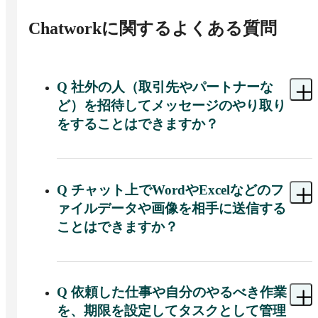
Chatwork
に関するよくある質問
Q
社外の人（取引先やパートナーな
ど）を招待してメッセージのやり取り
をすることはできますか？
A 
Chatworkではやり取りをすることが可能です。
社外のユーザーであっても、アカウントを持って
いればグループチャットに追加できるため、メー
Q
チャット上でWordやExcelなどのフ
ルのような手間をかけずに連絡や情報共有を行う
ァイルデータや画像を相手に送信する
ことが可能です。
ことはできますか？
A 
Chatworkでは送信することが可能です。チャッ
トのメッセージと一緒にファイルを共有し、アッ
プロードされた文書や画像などのデータを後から
Q
依頼した仕事や自分のやるべき作業
一覧で確認して管理することが可能です。
を、期限を設定してタスクとして管理