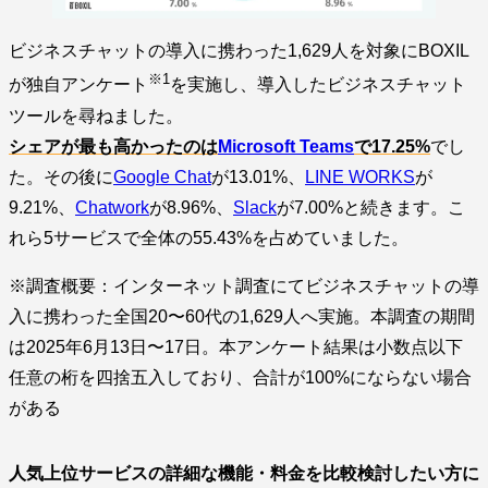
ビジネスチャットの導入に携わった1,629人を対象にBOXIL
※1
が独自アンケート
を実施し、導入したビジネスチャット
ツールを尋ねました。
シェアが最も高かったのは
Microsoft Teams
で17.25%
でし
た。その後に
Google Chat
が13.01%、
LINE WORKS
が
9.21%、
Chatwork
が8.96%、
Slack
が7.00%と続きます。こ
れら5サービスで全体の55.43%を占めていました。
※調査概要：インターネット調査にてビジネスチャットの導
入に携わった全国20〜60代の1,629人へ実施。本調査の期間
は2025年6月13日〜17日。本アンケート結果は小数点以下
任意の桁を四捨五入しており、合計が100%にならない場合
がある
人気上位サービスの詳細な機能・料金を比較検討したい方に