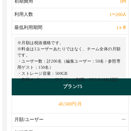
初期費用
0
円
利用人数
1
200
〜
人
最低利用期間
1
ヶ月
※月額は税抜価格です。
※料金は1ユーザーあたりではなく、チーム全体の月額
です。
・ユーザー数：計200名（編集ユーザー：50名 / 参照専
用ゲスト：150名）
・ストレージ容量：500GB
・有料オプション：IPアドレス制限、SSO/SAML認証
プラン75
円/月
40,500
月額/ユーザー
ー