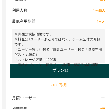
利用人数
1
40
〜
人
最低利用期間
1
ヶ月
※月額は税抜価格です。
※料金は1ユーザーあたりではなく、チーム全体の月額
です。
・ユーザー数：計40名（編集ユーザー：10名 / 参照専用
ゲスト：30名）
・ストレージ容量：100GB
・有料オプション：IPアドレス制限、SSO/SAML認証
プラン15
円/月
8,100
月額/ユーザー
ー
初期費用