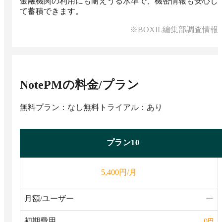
金融機関の利用にも耐えうる水準で、機密情報も安心し
て蓄積できます。
※BOXIL編集部調査情報
NotePM
の料金/プラン
無料プラン：なし
無料トライアル：あり
プラン10
円/月
5,400
月額/ユーザー
ー
初期費用
0
円