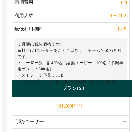
初期費用
0
円
利用人数
1
400
〜
人
最低利用期間
1
ヶ月
※月額は税抜価格です。
※料金は1ユーザーあたりではなく、チーム全体の月額
です。
・ユーザー数：計400名（編集ユーザー：100名 / 参照専
用ゲスト：300名）
・ストレージ容量：1TB
・有料オプション：IPアドレス制限、SSO/SAML認証
プラン150
円/月
81,000
月額/ユーザー
ー