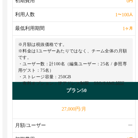
初期費用
0
円
利用人数
1
100
〜
人
最低利用期間
1
ヶ月
※月額は税抜価格です。
※料金は1ユーザーあたりではなく、チーム全体の月額
です。
・ユーザー数：計100名（編集ユーザー：25名 / 参照専
用ゲスト：75名）
・ストレージ容量：250GB
・有料オプション：IPアドレス制限、SSO/SAML認証
プラン50
円/月
27,000
月額/ユーザー
ー