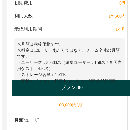
初期費用
0
円
利用人数
1
600
〜
人
最低利用期間
1
ヶ月
※月額は税抜価格です。
※料金は1ユーザーあたりではなく、チーム全体の月額
です。
・ユーザー数：計600名（編集ユーザー：150名 / 参照専
用ゲスト：450名）
・ストレージ容量：1.5TB
・有料オプション：IPアドレス制限、SSO/SAML認証
プラン200
円/月
108,000
月額/ユーザー
ー