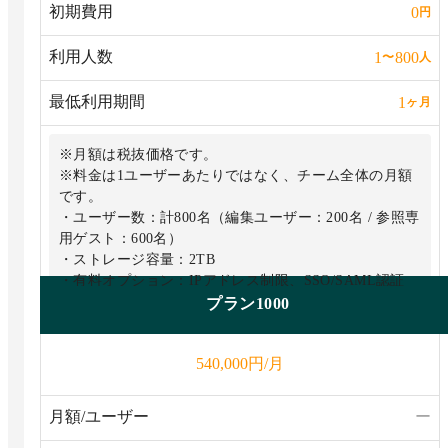
初期費用
0
円
利用人数
1
800
〜
人
最低利用期間
1
ヶ月
※月額は税抜価格です。
※料金は1ユーザーあたりではなく、チーム全体の月額
です。
・ユーザー数：計800名（編集ユーザー：200名 / 参照専
用ゲスト：600名）
・ストレージ容量：2TB
・有料オプション：IPアドレス制限、SSO/SAML認証
プラン200~1000までもプランのご用意があります。詳
プラン1000
細はホームページをご覧ください。
円/月
540,000
月額/ユーザー
ー