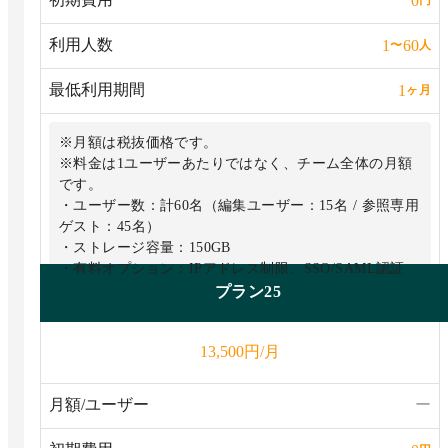
0
円
利用人数
1
60
〜
人
最低利用期間
1
ヶ月
※月額は税抜価格です。
※料金は1ユーザーあたりではなく、チーム全体の月額
です。
・ユーザー数：計60名（編集ユーザー：15名 / 参照専用
ゲスト：45名）
・ストレージ容量：150GB
・有料オプション：IPアドレス制限、SSO/SAML認証
プラン25
円/月
13,500
月額/ユーザー
ー