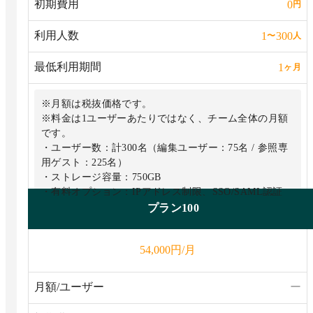
初期費用
0
円
利用人数
1
300
〜
人
最低利用期間
1
ヶ月
※月額は税抜価格です。
※料金は1ユーザーあたりではなく、チーム全体の月額
です。
・ユーザー数：計300名（編集ユーザー：75名 / 参照専
用ゲスト：225名）
・ストレージ容量：750GB
・有料オプション：IPアドレス制限、SSO/SAML認証
プラン100
円/月
54,000
月額/ユーザー
ー