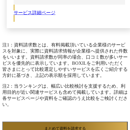
プリケーション群を単一のプラットフォーム上に統合
して管理ができます。そのため、複数のツール間で情
サービス詳細ページ
報が散逸することなく、コラボレーションの土台を一
元管理できます。 Larkではチャット機能が情報連携
のハブになっています。メッセージ画面から他の機能
を呼び出し、スケジュール調整やワークフロー承認、
タスク割り当てまでただちに共有可能です。たとえ
ば、チャット上の会話から会議の日程を決めればメン
注1：資料請求数とは、有料掲載頂いている企業様のサービ
バーのカレンダーに自動通知されるので、タスク依頼
スを対象に、実際に資料請求情報が企業様へ提供された件数
もメッセージからそのまま登録できます。 関連する
をいいます。資料請求数が同率の場合、口コミ数が多いサー
メールやファイルもチャットと紐づくため、話題ごと
ビスを優先的に表示しています。BOXILをご利用いただく
に必要な情報がリアルタイムに整理されます。このよ
皆さまにとって比較選定しやすいサービスを広くご紹介する
うに各機能がチャット中心に有機的に連携すること
方針に基づき、上記の表示順を採用しています。
で、ユーザーは画面遷移や手動転記の手間なく業務を
注2：当ランキングは、幅広い比較検討を支援するため、利
進められます。 Larkが統合するコア機能群は多岐に
用目的が近い関連サービスも含めて掲載しています。詳細は
わたります。コミュニケーション領域ではテキスト・
各サービスページや資料をご確認のうえ比較をご検討くださ
音声・ビデオを含むチャットに加え、ビデオ会議やメ
い。
ールも同じプラットフォーム上で扱えます。ドキュメ
ント領域ではオンライン文書作成やスプレッドシー
ト、スライド資料を共同編集でき、ファイルはクラウ
ドストレージに自動保存されます。 さらに、社内申
まとめて資料を請求する
請のワークフロー管理やナレッジ共有のWiki、目標管