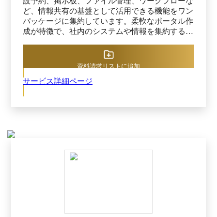
設予約、掲示板、ファイル管理、ワークフローな
ど、情報共有の基盤として活用できる機能をワン
パッケージに集約しています。柔軟なポータル作
成が特徴で、社内のシステムや情報を集約するこ
とで「ここを見れば会社の情報がわかる」場所と
して活用できます。 さらに、大規模組織に求め
られている高度な管理機能、カスタマイズ性や他
資料請求リストに追加
システムとの連携性も充実しています。 PCはも
サービス詳細ページ
ちろん、タブレットやスマートフォンからもアク
セスが可能です。