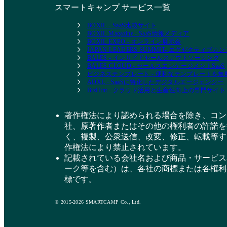
スマートキャンプ サービス一覧
BOXIL - SaaS比較サイト
BOXIL Magazine - SaaS情報メディア
BOXIL EXPO - オンライン展示会
JAPAN LEADERS SUMMIT- エグゼクティブ
BALES - インサイドセールスアウトソーシング
BALES CLOUD - セールスエンゲージメントSaaS
ビジネステンプレート - 便利なテンプレートを
ADXL - SaaSに特化したデジタルエージェンシー
BizHint - クラウド活用と生産性向上の専門サイト
著作権法により認められる場合を除き、コン
社、原著作者またはその他の権利者の許諾を
く、複製、公衆送信、改変、修正、転載等す
作権法により禁止されています。
記載されている会社名および商品・サービス
ーク等を含む）は、各社の商標または各権利
標です。
© 2015-2026 SMARTCAMP Co., Ltd.