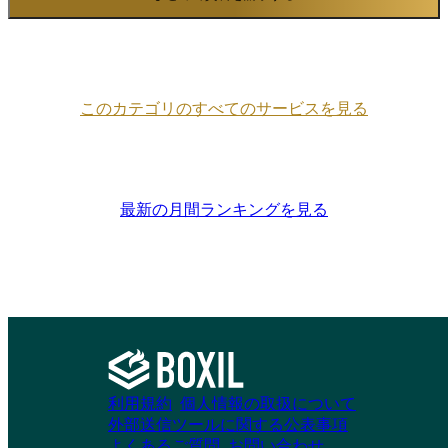
理のOKRなど、バックオフィス業務を含めた幅広い
シーンに対応するモジュールを備えています。これら
の機能は単体でも完結する品質を持ちながら、相互に
連携してデータを共有できる点が特徴です。 たとえ
ば、予定した会議から自動的に議事録を起こし、タス
このカテゴリのすべてのサービスを見る
ク化してDocsへ記録する、といった一連の流れがLark
内でシームレスに実行できます。各機能間のデータ互
換が高いため、情報の重複入力やフォーマット変換を
意識せずにすみます。 これらの機能により、Larkは
コミュニケーションから業務基盤までを包括して管理
最新の月間ランキングを見る
可能です。
利用規約
個人情報の取扱について
外部送信ツールに関する公表事項
よくあるご質問
お問い合わせ