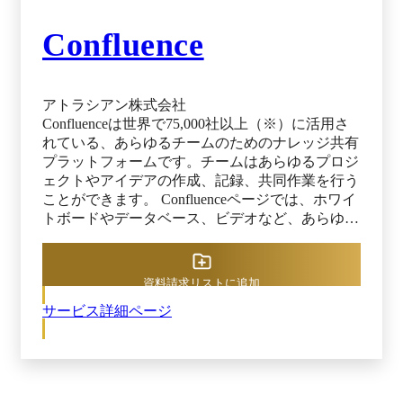
Confluence
アトラシアン株式会社
Confluenceは世界で75,000社以上（※）に活用さ
れている、あらゆるチームのためのナレッジ共有
プラットフォームです。チームはあらゆるプロジ
ェクトやアイデアの作成、記録、共同作業を行う
ことができます。 Confluenceページでは、ホワイ
トボードやデータベース、ビデオなど、あらゆる
種類のコンテンツを含む動的なページを作成でき
ます。すべての作業を一箇所に取り込み、ツール
の切り替えを減らし、集中力を高めることができ
資料請求リストに追加
ます。また、Confluenceには無数のテンプレート
サービス詳細ページ
が付属しているため、初心者の方であってもベス
トプラクティスやフレームワークに従った文書を
すぐに作成することができます。 Confluenceを導
入したチームは、迅速な意思決定を行い、足並み
を揃え、より多くのことを達成することができま