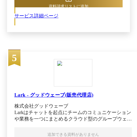
の効果を発揮します。スマートフォン利用は標準
資料請求リストに追加
搭載で、Web勤怠やGoogleカレンダー連携等、
サービス詳細ページ
様々な追加オプションサービスもご用意。中小企
業を中心に14万人以上（※2）にご利用いただい
ています。 ※1 出典：desknet's NEO公式サイト
（2025年10月06日閲覧） ※2 出典：J-MOTTOグ
ループウェア公式サイト（2025年10月06日閲覧）
5
Lark - グッドウェーブ(販売代理店)
株式会社グッドウェーブ
Larkはチャットを起点にチームのコミュニケーション
や業務を一つにまとめるクラウド型のグループウェア
です。従来であれば部署ごとにチャットやメール、会
議ツールなどが分散しがちですが、Larkでは必要なア
追加できる資料がありません