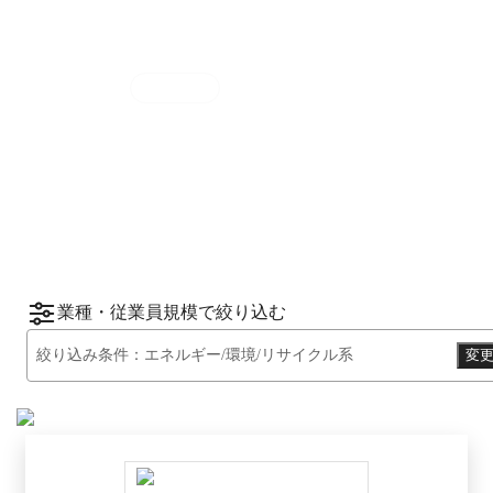
集計期間
2025年7月1日
〜
12月31日
2025
年
下半期
（
7月
〜
12月
）にBOXILユーザ
ーから資料請求されたサービスをもとに、カ
*1
*2
テゴリ別ランキング
をご紹介します。
※掲載している情報は
2026年1月14日
時点の
情報です。
業種・従業員規模で絞り込む
絞り込み条件：
エネルギー/環境/リサイクル系
変