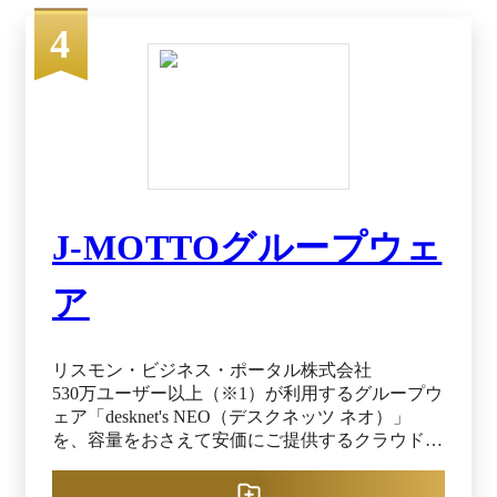
す。 ※出典：Confluence公式HP（2025年12月23日
閲覧）
4
J-MOTTOグループウェ
ア
リスモン・ビジネス・ポータル株式会社
530万ユーザー以上（※1）が利用するグループウ
ェア「desknet's NEO（デスクネッツ ネオ）」
を、容量をおさえて安価にご提供するクラウド型
グループウェアサービスです。ビジネスに役立つ
26機能を標準搭載しており、導入してすぐに最大