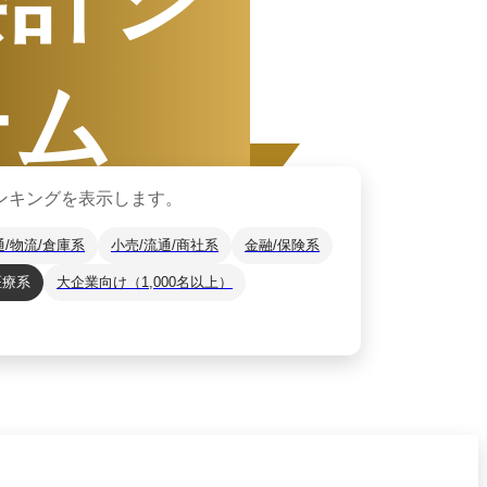
テム
ンキングを表示します。
通/物流/倉庫系
小売/流通/商社系
金融/保険系
医療系
大企業向け（1,000名以上）
1日
〜
12月31日
ザーから資料請求されたサービスをもと
*2
をご紹介します。
月14日
時点の情報です。