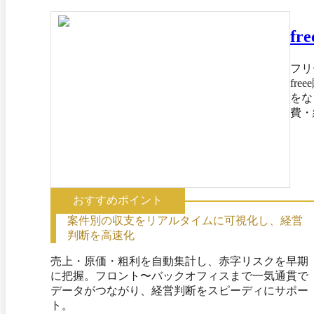
fr
フリ
fr
をな
費・
アルタイ
管理
も対
おすすめポイント
案件別の収支をリアルタイムに可視化し、経営
判断を高速化
売上・原価・粗利を自動集計し、赤字リスクを早期
に把握。フロント〜バックオフィスまで一気通貫で
データがつながり、経営判断をスピーディにサポー