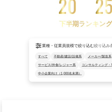
20
2
下半期ランキン
業種・従業員規模で絞り込む
絞り込み
すべて
不動産/建設/設備系
メーカー/製造系
サービス/外食/レジャー系
コンサルティング・
中小企業向け（1,000名未満）