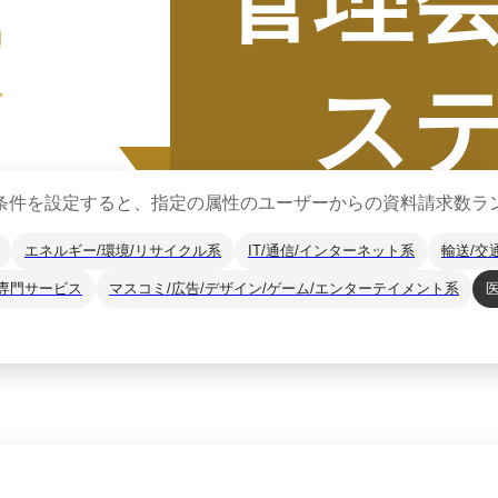
5
ス
グ
条件を設定すると、指定の属性のユーザーからの資料請求数ラ
エネルギー/環境/リサイクル系
IT/通信/インターネット系
輸送/交
専門サービス
マスコミ/広告/デザイン/ゲーム/エンターテイメント系
集計期間
2025年7月
2025
年
下半期
（
7月
〜
12月
）にBOXILユー
*1
に、カテゴリ別ランキング
※掲載している情報は
2026年1