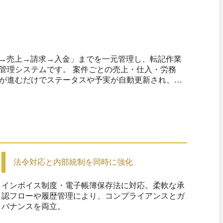
納品→売上→請求→入金」までを一元管理し、転記作業
案件ごとの売上・仕入・労務
が進むだけでステータスや予実が自動更新され、リ
インボイス／電帳法対応やワークフロー・権限管理に
協会フォーマット（FBデータ）での振込データ作成も
で損益管理と意思決定ができる環境を提供しています。
法令対応と内部統制を同時に強化
インボイス制度・電子帳簿保存法に対応。柔軟な承
認フローや履歴管理により、コンプライアンスとガ