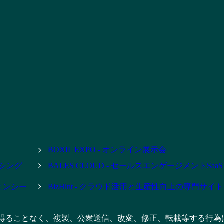
BOXIL EXPO - オンライン展示会
ーシング
BALES CLOUD - セールスエンゲージメントSaaS
ジェンシー
BizHint - クラウド活用と生産性向上の専門サイト
得ることなく、複製、公衆送信、改変、修正、転載等する行為