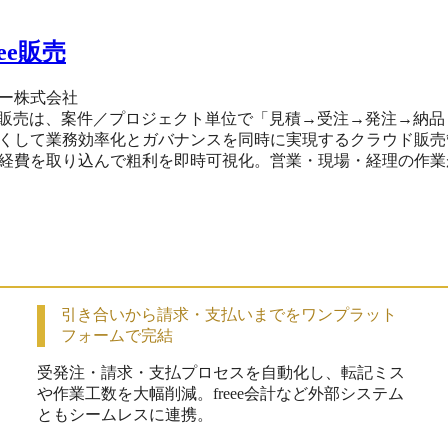
eee販売
ー株式会社
eee販売は、案件／プロジェクト単位で「見積→受注→発注→
くして業務効率化とガバナンスを同時に実現するクラウド販売管理システムです。 
経費を取り込んで粗利を即時可視化。営業・現場・経理の作業
ムな損益把握と入出金漏れの防止を支援します。 freee会計や工数管理、経費精算、カード、サイン、業務委託
と連携すれば、仕訳・消込・資金繰りレポートまで自動化。 
応し、IPO準備や内部統制の強化にも役立ちます。 全国銀行
可能です。 どこでも情報が繋がり、いつでも信頼できる情報
引き合いから請求・支払いまでをワンプラット
フォームで完結
受発注・請求・支払プロセスを自動化し、転記ミス
や作業工数を大幅削減。freee会計など外部システム
ともシームレスに連携。