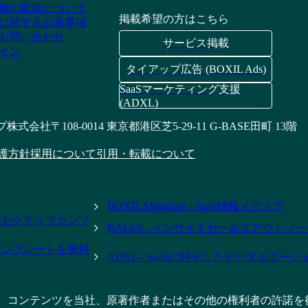
報の取扱について
掲載希望の方はこちら
に関する公表事項
お問い合わせ
サービス掲載
イン
タイアップ広告 (BOXIL Ads)
SaaSマーケティング支援
(ADXL)
プ株式会社
〒108-0014 東京都港区芝5-29-11 G-BASE田町 13階
護方針
採用について
引用・転載について
BOXIL Magazine - SaaS情報メディア
- エグゼクティブカンフ
BALES - インサイドセールスアウトソ
テンプレートを無料
ADXL - SaaSに特化したデジタルエー
、コンテンツを当社、原著作者またはその他の権利者の許諾を