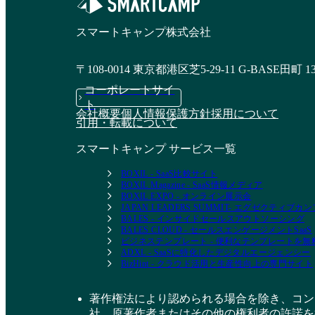
スマートキャンプ株式会社
〒108-0014 東京都港区芝5-29-11 G-BASE田町 1
コーポレートサイ
ト
会社概要
個人情報保護方針
採用について
引用・転載について
スマートキャンプ サービス一覧
BOXIL - SaaS比較サイト
BOXIL Magazine - SaaS情報メディア
BOXIL EXPO - オンライン展示会
JAPAN LEADERS SUMMIT- エグゼクティブ
BALES - インサイドセールスアウトソーシング
BALES CLOUD - セールスエンゲージメントSaaS
ビジネステンプレート - 便利なテンプレートを
ADXL - SaaSに特化したデジタルエージェンシー
BizHint - クラウド活用と生産性向上の専門サイト
著作権法により認められる場合を除き、コン
社、原著作者またはその他の権利者の許諾を