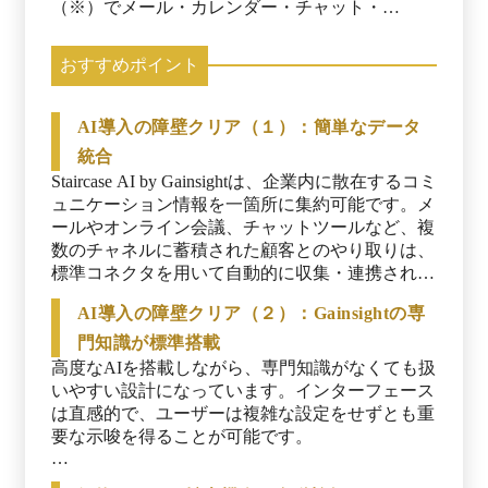
（※）でメール・カレンダー・チャット・
Slack・CRMなど、分散した顧客接点データを標
準コネクタにより一元収集できます。 生成AI技
おすすめポイント
術を用いて日々の会話内容を自動解析し、顧客セ
ンチメント（感情傾向）や関係性ヘルススコアな
どの指標をリアルタイムに算出します。重要な兆
AI導入の障壁クリア（１）：簡単なデータ
候（解約リスクやアップセル機会）が検知される
統合
と即座にアラートが発行され、Slack通知やダッ
Staircase AI by Gainsightは、企業内に散在するコミ
シュボード上で全チームに共有可能です。 経営
ュニケーション情報を一箇所に集約可能です。メ
層向けには専用のダッシュボードが用意され、各
ールやオンライン会議、チャットツールなど、複
顧客のヘルス状態やCS対応状況が一覧化されま
数のチャネルに蓄積された顧客とのやり取りは、
す。インサイトには分析根拠も明示されており、
標準コネクタを用いて自動的に収集・連携されま
AIの判断過程を透明化することでユーザーが納得
す。

して意思決定に活用できる仕組みです。 ※出
AI導入の障壁クリア（２）：Gainsightの専
典：Gainsight株式会社 プレスリリース（2025年11
手作業でデータを集める必要がなく、導入は最短
門知識が標準搭載
月7日閲覧）
1日（※）で完了します。こうして統合された情
高度なAIを搭載しながら、専門知識がなくても扱
報基盤上でAI分析が行われ、チャーン兆候の見逃
いやすい設計になっています。インターフェース
しを防ぐ体制が構築されます。

は直感的で、ユーザーは複雑な設定をせずとも重
要な示唆を得ることが可能です。

分析結果はSlackと連携したリアルタイム通知で
即座に共有できるため、チーム全体で重要な変化
Gainsightのベストプラクティスに基づいたインサ