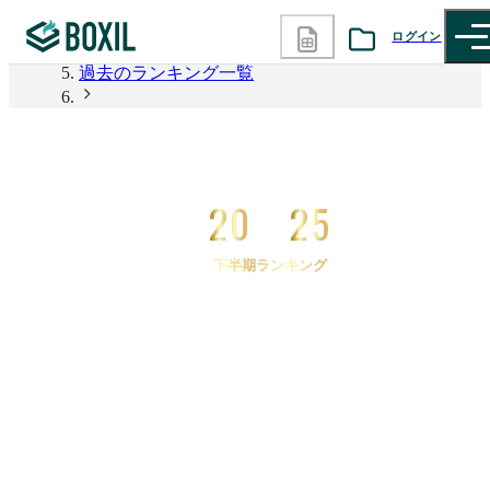
2026年上半期 資料請求数ランキング
ログイン
過去のランキング一覧
カテゴリから探す
2025年下半期 資料請求数ランキング
2025年下半期 資料請求数ランキング 営業向けAIエ
診断から探す
ージェント
20
25
記事から探す
下半期ランキング
BOXILの使い方ガイド
情報掲載をご希望の方へ
2025
年
下