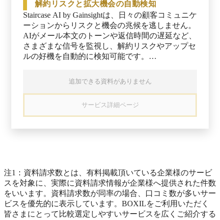
を把握して迅速に対応可能です。

解約リスクと拡大機会の自動検知
イトモデルがあらかじめ組み込まれており、分析
※出典：Gainsight株式会社 プレスリリース（2025
Staircase AI by Gainsightは、日々の顧客コミュニケ
結果には要点が整理されたサマリーや注目すべき
年11月7日閲覧）
ーションからリスクと機会の兆候を逃しません。
傾向が自動表示されます。現場のCS担当者も専
AIがメール本文のトーンや返信時間の遅延など、
門家に頼らず、日常業務でAIが導き出す示唆を活
さまざまな信号を監視し、解約リスクやアップセ
用可能です。
ルの好機を自動的に検知可能です。

たとえば、以前より対応が遅くなっている顧客や
追加できる資料がありません
やり取りの文面にネガティブな表現が増えた場
合、当該アカウントは高リスクと判断されます。
サービス詳細ページ
一方で、顧客からの問い合わせ増加や製品利用の
活性化が見られる場合には、新たなビジネス拡大
のチャンスとして検出され、検知されたリスクや
チャンスはすべてアラートで可視化できます。
注1：資料請求数とは、有料掲載頂いている企業様のサービ
スを対象に、実際に資料請求情報が企業様へ提供された件数
をいいます。資料請求数が同率の場合、口コミ数が多いサー
ビスを優先的に表示しています。BOXILをご利用いただく
皆さまにとって比較選定しやすいサービスを広くご紹介する