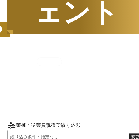
ェント
集計期間
2025年7月1日
〜
12月31日
2025
年
下半期
（
7月
〜
12月
）にBOXILユーザ
ーから資料請求されたサービスをもとに、カ
*1
*2
テゴリ別ランキング
をご紹介します。
※掲載している情報は
2026年1月14日
時点の
情報です。
業種・従業員規模で絞り込む
絞り込み条件：
指定なし
変