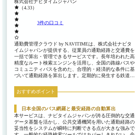
株式会社ナビタイムジャパン
（4.33）
3
件の口コミ
通勤費管理クラウド by NAVITIMEは、株式会社ナビタ
イムジャパンが提供する、従業員の通勤経路と交通費を
一括で算出・管理できるサービスです。長年培われた高
精度なルート検索エンジンを活用し、全国の路線バスや
コミュニティバスを含めた、合理的・経済的な条件に基
づいて通勤経路を算出します。定期的に発生する鉄道の
運賃改定に対しても、システムが事前に情報をキャッチ
アップして影響を受ける従業員を自動で洗い出し、差額
おすすめポイント
の計算や新しい定期代の比較までをシームレスに完結で
きます。 さらに、マイカー通勤の距離計算や、企業ご
との通勤規程を設定し、規程に基づいた通勤費管理が可
日本全国のバス網羅と最安経路の自動算出
能です。また、承認データのCSV出力などにより、既存
本サービスは、ナビタイムジャパンが誇る圧倒的な交通
の給与システムとの連携が可能です。
データ基盤を活かし、公共交通機関を用いた通勤経路の
妥当性をシステムが瞬時に判断できる点が大きな強みで
す。一般的な経路検索ツールではカバーしきれない、全