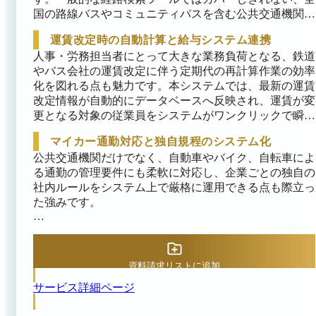
国の路線バスやコミュニティバスを含む公共交通機関に
対応し、通勤費を算出・管理できます。また、乗換回数
運賃改定時の自動計算と給与システム連携
や徒歩距離などの細かな条件を設定して「通勤経路スマ
人事・労務担当者にとって大きな業務負荷となる、鉄道
ート登録」機能を利用することで、従業員から申請され
やバス会社の運賃改定に伴う定期代の再計算作業の効率
た経路が本当に最短・最安であるのかをシステムが自動
化を図れる点も魅力です。本システムでは、最新の運賃
で検証し、より合理的で経済的な別の経路が存在する場
改定情報が自動的にデータベースへ反映され、運賃が変
合は明確に提示します。

更となる対象の従業員をシステムがワンクリックで瞬時
これにより、従業員の過剰な申請や意図しない高額ルー
に洗い出します。改定前後の通勤費の差額を視覚的なグ
マイカー通勤対応と独自規程のシステム化
トの見落としを完全に防ぎ、全社的な通勤費支給額の適
ラフで比較できるだけでなく、現在支給している6ヶ月
公共交通機関だけでなく、自動車やバイク、自転車によ
正化を推進でき、人事部門の審査にかかる労力の削減に
定期券などを期間の途中で払い戻す際の日割り計算や複
る通勤の管理要件にも柔軟に対応し、企業ごとの独自の
もつながります。
雑な払い戻し額の算出も自動で行えます。

社内ルールをシステム上で厳格に運用できる点も際立っ
さらに、従業員がワンタイムURLを通じて自身のスマ
た強みです。

ートフォンから簡単に新しい経路を申請できる機能も備
マイカー通勤においては、自宅から勤務地までの正確な
えており、承認されたデータはCSV形式で出力して既存
実走行距離を独自のルートエンジンで算出できるため、
の給与計算ソフトへスムーズに取り込むことが可能で
直線距離の申請による不正な交通費受給を防ぎます。ま
す。これまで表計算ソフトを用いて手作業で行っていた
資料請求リストに追加
た、バイク通勤の場合は排気量まで考慮したガソリン代
膨大な確認作業とヒューマンエラーを削減し、給与への
サービス詳細ページ
の単価計算を行えるほか、最新の非課税限度額の引上げ
反映プロセスをスピーディーに完結できます。
といった税制改正にも迅速に対応する機能を備えていま