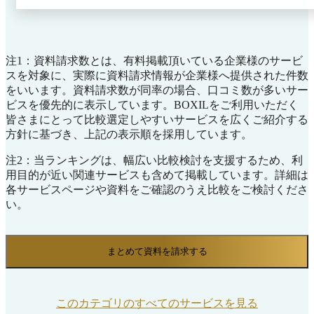
す。

さらに、「自宅から駅までの距離が1.5km以上の場合の
みバスの利用を認める」といった、企業が個別に定めて
いる複雑な通勤規程の条件をあらかじめシステムに組み
注1：資料請求数とは、有料掲載頂いている企業様のサービ
込むことが可能です。条件から外れる申請は自動的にブ
スを対象に、実際に資料請求情報が企業様へ提供された件数
ロックされたりアラートが表示されたりするため、担当
をいいます。資料請求数が同率の場合、口コミ数が多いサー
者の目視確認に頼っていた属人的なチェック業務を自動
ビスを優先的に表示しています。BOXILをご利用いただく
化し、社内ルールのガバナンスを強固に保てます。
皆さまにとって比較選定しやすいサービスを広くご紹介する
方針に基づき、上記の表示順を採用しています。
注2：当ランキングは、幅広い比較検討を支援するため、利
用目的が近い関連サービスも含めて掲載しています。詳細は
各サービスページや資料をご確認のうえ比較をご検討くださ
い。
まとめて資料を請求する
このカテゴリのすべてのサービスを見る