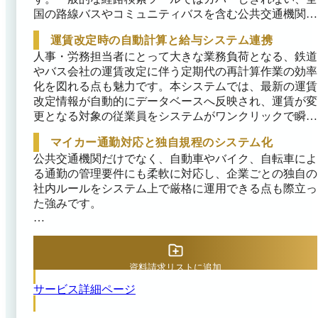
国の路線バスやコミュニティバスを含む公共交通機関に
対応し、通勤費を算出・管理できます。また、乗換回数
運賃改定時の自動計算と給与システム連携
や徒歩距離などの細かな条件を設定して「通勤経路スマ
人事・労務担当者にとって大きな業務負荷となる、鉄道
ート登録」機能を利用することで、従業員から申請され
やバス会社の運賃改定に伴う定期代の再計算作業の効率
た経路が本当に最短・最安であるのかをシステムが自動
化を図れる点も魅力です。本システムでは、最新の運賃
で検証し、より合理的で経済的な別の経路が存在する場
改定情報が自動的にデータベースへ反映され、運賃が変
合は明確に提示します。

更となる対象の従業員をシステムがワンクリックで瞬時
これにより、従業員の過剰な申請や意図しない高額ルー
に洗い出します。改定前後の通勤費の差額を視覚的なグ
マイカー通勤対応と独自規程のシステム化
トの見落としを完全に防ぎ、全社的な通勤費支給額の適
ラフで比較できるだけでなく、現在支給している6ヶ月
公共交通機関だけでなく、自動車やバイク、自転車によ
正化を推進でき、人事部門の審査にかかる労力の削減に
定期券などを期間の途中で払い戻す際の日割り計算や複
る通勤の管理要件にも柔軟に対応し、企業ごとの独自の
もつながります。
雑な払い戻し額の算出も自動で行えます。

社内ルールをシステム上で厳格に運用できる点も際立っ
さらに、従業員がワンタイムURLを通じて自身のスマ
た強みです。

ートフォンから簡単に新しい経路を申請できる機能も備
マイカー通勤においては、自宅から勤務地までの正確な
えており、承認されたデータはCSV形式で出力して既存
実走行距離を独自のルートエンジンで算出できるため、
の給与計算ソフトへスムーズに取り込むことが可能で
直線距離の申請による不正な交通費受給を防ぎます。ま
す。これまで表計算ソフトを用いて手作業で行っていた
資料請求リストに追加
た、バイク通勤の場合は排気量まで考慮したガソリン代
膨大な確認作業とヒューマンエラーを削減し、給与への
サービス詳細ページ
の単価計算を行えるほか、最新の非課税限度額の引上げ
反映プロセスをスピーディーに完結できます。
といった税制改正にも迅速に対応する機能を備えていま