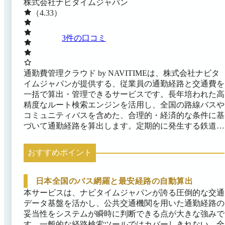
株式会社ナビタイムジャパン
（4.33）
3
件の口コミ
通勤費管理クラウド by NAVITIMEは、株式会社ナビタ
イムジャパンが提供する、従業員の通勤経路と交通費を
一括で算出・管理できるサービスです。長年培われた高
精度なルート検索エンジンを活用し、全国の路線バスや
コミュニティバスを含めた、合理的・経済的な条件に基
づいて通勤経路を算出します。定期的に発生する鉄道の
運賃改定に対しても、システムが事前に情報をキャッチ
アップして影響を受ける従業員を自動で洗い出し、差額
おすすめポイント
の計算や新しい定期代の比較までをシームレスに完結で
きます。 さらに、マイカー通勤の距離計算や、企業ご
との通勤規程を設定し、規程に基づいた通勤費管理が可
日本全国のバス網羅と最安経路の自動算出
能です。また、承認データのCSV出力などにより、既存
本サービスは、ナビタイムジャパンが誇る圧倒的な交通
の給与システムとの連携が可能です。
データ基盤を活かし、公共交通機関を用いた通勤経路の
妥当性をシステムが瞬時に判断できる点が大きな強みで
す。一般的な経路検索ツールではカバーしきれない、全