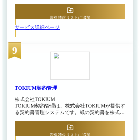
の契約書をまとめてクラウド上で一元管理できる
ーム 2. 電子契約だけでなく、企業間取引を
きるでしょう。テンプレートには文書レイアウト
のが特徴です。スマートフォンで紙の契約書を撮
まるごとペーパーレス 3. エンタープライズ
だけでなく、メール本文や署名順序、入力フィー
影してアップロードするだけで、AI-OCRが全文
レベルから個人まで 豊富な機能 4. 回答結
ルド設定などを含めて保存でき、必要に応じて何
資料請求リストに追加
をテキスト化し、キーワード検索ですぐに目的の
果確認など実業務に即した業務フローの実現
度でも呼び出して送信可能です。 Docusignの署名
サービス詳細ページ
契約書を見つけ出せます。その結果、契約書管理
5. さまざまな形式のファイルを添付して送受
依頼の通知はメールやSMSでも送付でき、受信者
にかかる手間を最大90％（※）削減し、検索時間
信ができる 6. 無料でも充実した取引先向け
はPCはもちろんスマートフォンのブラウザや専
をほぼゼロにできます。 取引先との商談中で
機能 サポート・ソリューション 7. 安心の
用アプリから直接署名できます。 これらの仕組
9
も、スマートフォンから契約内容を即座に確認で
セキュリティ・トラスト・法令対応 8. 基幹
みにより、Docusignは契約業務の効率化とコンプ
きるため、社外にいながらタイムリーな対応が可
システム連携ソリューション 9. 取引先への
ライアンス強化を両立し、場所や環境を問わず信
能です。契約書データは暗号化されたクラウド環
展開サポート
頼性の高い契約締結ができるようになります。
境に保管され、改正電子帳簿保存法にも準拠して
※ドキュサイン・ジャパン プレスリリース
いるため、安心して利用できます。電子帳簿保存
（2026年7月7日閲覧）
法の法的要件を満たすソフトウェアとして提供さ
れており、公益社団法人日本文書情報マネジメン
TOKIUM契約管理
ト協会（JIIMA）の認証も取得しています。 ※出
株式会社TOKIUM
典：どこでも契約書クラウド公式HP（2025年11
TOKIUM契約管理は、株式会社TOKIUMが提供す
月18日閲覧）
る契約書管理システムです。紙の契約書を株式会
社TOKIUMに郵送するだけで、製本済み原本を非
破壊スキャンし、データ化から紙原本の保管まで
代行してくれるのが特徴です。AI-OCRと生成AI
資料請求リストに追加
によって、契約書全文から取引先名や契約期間な