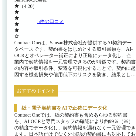
（4.20）
5
件の口コミ
Contract Oneは、Sansan株式会社が提供するAI契約デー
タベースです。契約書をはじめとする取引書類を、AI-
OCRとオペレーター補正により正確にデータ化し、企
業内で契約情報を一元管理できるのが特徴です。契約書
の内容や取引条件、変遷を可視化することで、契約に起
因する機会損失や信用低下のリスクを防ぎ、結果として
企業の利益を守ります。 紙の契約書もスキャン代行で
電子化され、取引先や契約日など主要項目が自動で抽出
おすすめポイント
されるため、契約書を探す工数を大幅に削減できるのも
メリットです。契約データベースはクラウド上に構築さ
れるため、場所を問わず必要な契約情報を即座に検索・
紙・電子契約書をAIで正確にデータ化
閲覧できます。 電子帳簿保存法対応サービスとして
Contract Oneでは、紙の契約書も含めあらゆる契約書
JIIMA認証を取得しているのも特徴で、シングルサイン
を、AI-OCRと専門スタッフの確認により約99％（※）
オンや二要素認証などセキュリティ機能も充実していま
の精度でデータ化し、契約情報を漏れなく一元管理でき
す。契約の有効・無効を自動判定する機能や契約期限が
ます。日本語だけでなく外国語の契約書にも対応してお