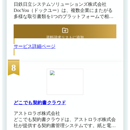
日鉄日立システムソリューションズ株式会社
受信者はメールなどで通知を受け、リンクから文
DocYou（ドックユー）は、複数企業にまたがる
書にアクセスして電子的に署名・捺印します。す
多様な取引書類を1つのプラットフォームで相互
べての署名が完了すると署名済みの契約書が確定
連携するクラウドサービスです。電子契約だけで
し、関係者に配布される仕組みです。署名プロセ
なく、電子取引・書類配信・ドキュメント管理な
スの各段階はリアルタイムで追跡でき、署名完了
ど、企業間取引のさまざまな書類業務をサポー
後には署名者や日時などの記録を含む完了証明書
資料請求リストに追加
ト。各企業が保有する基幹システムと連携するこ
が自動添付されます。契約締結済みの文書と詳細
サービス詳細ページ
とで、部門レベルからエンタープライズレベルま
な証跡情報はクラウド上に安全に保管され、ダウ
で幅広い取引業務のDXを推進します。 ■取引業
ンロード時には改ざん防止シールが付与されま
務ライフサイクルをまるごと支えるDocYou 基本
す。 電子署名のコア機能（作成・送信・署名依
8
契約の締結・見積書の送信・納品書への同意な
頼・本人確認・保管・検索）に加え、AIエンジン
ど、企業間ではさまざまな書類を用いた取引が
「Docusign Iris」が契約書のリスク条項や重要項
日々行われています。 DocYouなら書類ごとに必
目を自動で洗い出すため、「署名はできても、そ
要とされるプロセス・管理パターンを広くカバー
の後の契約管理がバラバラ」という分断や、法務
しているため、さまざまなサービスを使い分ける
が1件ずつ目視チェックする負担を避けられます
ことなく統合管理が可能となります。 さらにド
（AIアシストレビューの日本語は提供開始段
キュメント管理を併用することで、DocYou以外
階）。場所や環境を問わず信頼性の高い契約締結
どこでも契約書クラウド
で送受信したメールや紙書類の他、別システムで
と、その後の一元管理・データ活用までを両立し
アストロラボ株式会社
送受信した書類や社内文書まで各種ドキュメント
ます。 さらに、あらかじめ雛形を用意しておけ
どこでも契約書クラウドは、アストロラボ株式会
の一元管理が実現できます。 ■DocYouが選ばれ
ば、定型的な契約書の項目配置や承認経路を再利
社が提供する契約書管理システムです。紙と電子
る理由 DocYouの特長 1. One プラットフォ
用できるため、頻出する契約の手続きを効率化で