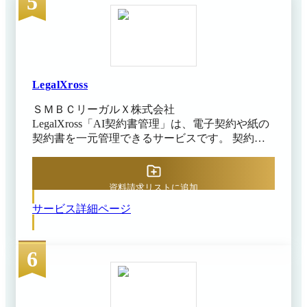
5
LegalXross
ＳＭＢＣリーガルＸ株式会社
LegalXross「AI契約書管理」は、電子契約や紙の
契約書を一元管理できるサービスです。 契約書
情報の入力をAIで自動化し、台帳作成の工数を大
幅に削減。法務業務の効率化・品質向上を図れま
す。 「AI契約書管理」は、契約管理プラットフ
資料請求リストに追加
ォーム「LegalXross（リーガルクロス）」に含ま
サービス詳細ページ
れるサービスのひとつであり、「LegalXross」は
〔作成〕・〔締結〕・〔管理〕・〔分析〕・〔法
務コンプライアンス〕の5つのカテゴリを通じ
6
て、企業の法務課題や目的に応じた最適なソリュ
ーションを提供します。 「LegalXross」は、AIを
活用した契約書の作成や契約書管理、契約データ
の分析・可視化など、複数の機能を組み合わせる