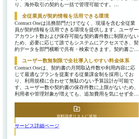
近付いた際のアラート通知、基本契約と個別契約を関連
り、海外取引の契約も一括で管理可能です。

付けて可視化する契約ツリー機能など、独自機能も豊富
です。
全従業員が契約情報を活用できる環境
精度高くデータ化された契約データベースは検索性に優
れ、契約先企業名や契約締結日など複数の条件はもちろ
Contract Oneは法務部門だけでなく、現場を含む全従業
ん、契約書本文中のキーワードからも必要な情報を瞬時
員が契約情報を活用できる環境を提供します。ユーザー
に検索できます。契約情報を正確に可視化できるため、
アカウント数および保存可能な契約書件数に制限がない
重要な条項の見落としや期限切れの更新漏れといったリ
ため、必要に応じて誰でもシステムにアクセスでき、契
スクを低減します。複数の電子契約システムとも連携が
約データを部門横断で共有・検索できます。契約書ごと
可能で、締結済みの電子契約書データも自動で取り込め
に閲覧権限を細かく設定できるため、機密性の高い契約
ユーザー数無制限で全社導入しやすい料金体系
るため、紙・電子を問わず契約書の一括管理が実現しま
情報も必要な範囲で安全に共有可能です。

Contract Oneは、契約書の月間取込件数や利用内容に応
す。

生成AIを活用したチャットボット形式の検索機能や自
じて最適なプランを提案する従量課金制を採用してお
※出典：Contract One公式HP（2025年11月18日時点）
動要約により、契約の専門知識がない従業員でも契約内
り、利用規模に合わせて無駄のない予算設計が可能で
容を素早く把握できます。これにより、契約書内容の確
す。ユーザー数や契約書の保存件数に上限がないため、
認作業を法務部門に依頼せずに現場で完結でき、契約に
利用者や管理対象が増えても、追加費用を気にせず全社
関する管理部門への問い合わせ件数の大幅な減少につな
で安心して有効に活用できます。新たな部署や拠点へ利
がります。
用を広げても、コストが膨らむ心配がありません。

資料請求リストに追加
初期費用には、過去に取り交わした契約書のデータ化や
専任コンサルタントによる導入支援が含まれています。
サービス詳細ページ
既存の契約書資産を円滑に移行し、運用を定着させるま
で、追加コストは一切かかりません。自社で紙契約書を