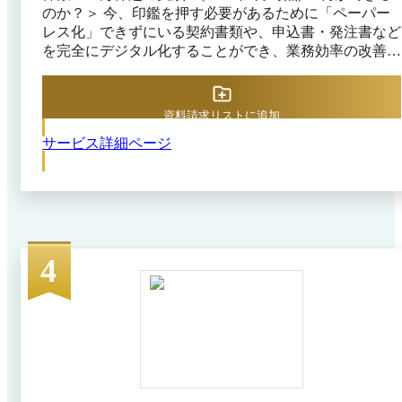
のか？＞ 今、印鑑を押す必要があるために「ペーパー
レス化」できずにいる契約書類や、申込書・発注書など
を完全にデジタル化することができ、業務効率の改善や
生産性の向上、印鑑の無断利用や偽造、紛失・破損など
のリスク回避が可能となります。 ・コスト削減 電子契
約は印紙不要。「紙」「郵送費用」も必要なくなりま
資料請求リストに追加
す。 ・無駄な作業の削減 プリントアウト、製本、押
サービス詳細ページ
印、封入、郵送、回収の手間が不要に。 PDF書類をク
ラウドサイン上にアップロードしてメールアドレスを指
定して送信するだけ。 送った書類は、クラウド上に保
管されているため「検索」や「状況の可視化」も可能で
す。 ・回収速度UPによる「収益化サイクル」の加速 紙
に押印して郵送しあう方式では、最短でも数日。長くか
かると1ヶ月ほどかかる場合もあります。 クラウドサイ
4
ン上で締結される書類の6割は24時間以内に双方合意の
上、回収完了しています。 例えば営業が受注してから
契約書類を回収するまでのリードタイムが最短数分まで
短縮されます。 ・保管、管理、共有の利便性 「あの契
約書、どうなったっけ？」「前の契約時の条件を見た
い...」など契約書を確認したい時の手間を削減できま
す。クラウドサインで締結した書類は、クラウドサイン