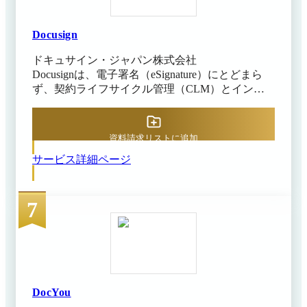
ことにより、契約業務をルーティンの“事務処
理”から、企業の価値創造やリスクマネジメント
に直結する“戦略的な業務”へ進化させ、武器に変
Docusign
えるためのリーガルプラットフォームです。
ドキュサイン・ジャパン株式会社
「AI契約書管理」のみの使用に加え、複数のサー
Docusignは、電子署名（eSignature）にとどまら
ビス機能を組み合わせる横断的な活用も可能で
ず、契約ライフサイクル管理（CLM）とインテ
す。
リジェント契約管理（IAM）、AIエンジン
「Docusign Iris」を1つのプラットフォームで提供
する契約インテリジェンス基盤です。契約書類の
資料請求リストに追加
締結をオンラインで完結できるだけでなく、契約
サービス詳細ページ
の作成→締結→保管→管理→更新までを1システ
ムで一元管理できます。 この契約管理基盤とし
ての実力は第三者機関も評価しており、Gartner
7
CLMマジック・クアドラントで5年連続リーダ
ー、IDC MarketScape 2025（AI対応バイサイド
CLM）でもリーダーに選出。Forrester TEIでは複
合組織で3年間449%のROI（契約作成時間90%削
減・契約エラー85%削減）が実証されています。
（※） 契約担当者はDocusignの画面から契約書フ
ァイルをアップロードし、署名が必要な箇所に署
DocYou
名フィールド等を設定して相手方に送信します。