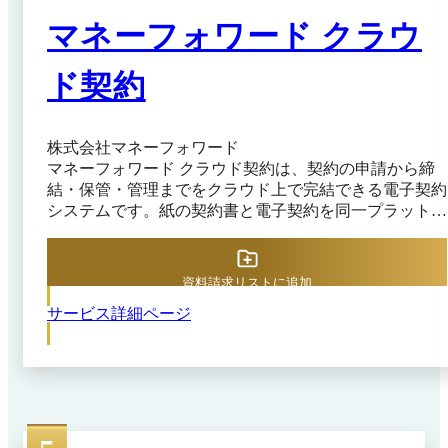
上に自動で保管されるため、いつでも検索可能。締結時
マネーフォワード クラウ
にCC機能を使えば、営業担当者が対応中の発注書を取
引先が「合意締結」したタイミングで管理部担当者にも
通知を飛ばせるなど、情報共有の手間や抜け漏れも回避
ド契約
可能です。 その他、「デジタルだからこそ可能」な便
利機能がたくさんあります。 こんなことできない
の？ 他社の活用事例は？など、お気軽にお問い合わせ
株式会社マネーフォワード
ください。
マネーフォワード クラウド契約は、契約の申請から締
結・保管・管理までをクラウド上で完結できる電子契約
システムです。紙の契約書と電子契約を同一プラットフ
ォームで一元管理できるため、複数のシステムを行き来
する手間を解消しやすくなっています。AI-OCRによっ
て紙の契約書をデジタルデータとして自動取り込みし、
資料請求リストに追加
契約情報の手入力作業を減らす設計になっています。
サービス詳細ページ
ワークフロー機能では、承認ルートや承認者、承認ステ
ップを設定でき、自社の運用ルールに合わせて契約書の
申請・承認フローを設計できます。閲覧権限の細かな設
定や監査ログの記録、IPアドレス制限やSSO対応など、
内部統制の観点からも安心して活用できる機能が備わっ
ています。