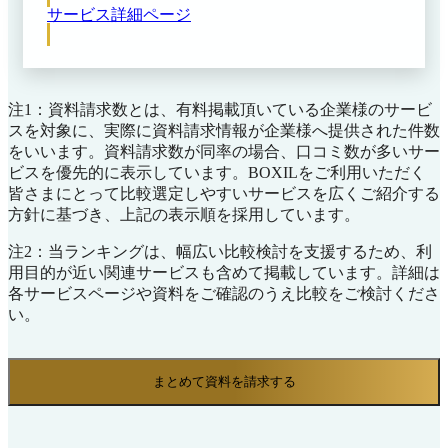
サービス詳細ページ
どの項目を自動抽出できるのも特徴で、契約管理
台帳への入力を自動化します。 自社・取引先を
問わず、あらゆる電子契約システムで締結した契
約書も漏れなくクラウド上に保存できるため、紙
と電子の契約書をまとめて管理可能です。これに
注1：資料請求数とは、有料掲載頂いている企業様のサービ
より、社内の契約書を即時に閲覧・検索でき、契
スを対象に、実際に資料請求情報が企業様へ提供された件数
約管理業務の効率化とガバナンス強化を実現しま
をいいます。資料請求数が同率の場合、口コミ数が多いサー
す。約540万社（※）の企業情報データベースと
ビスを優先的に表示しています。BOXILをご利用いただく
連携し、取引先の社名や住所、インボイス番号な
皆さまにとって比較選定しやすいサービスを広くご紹介する
どを自動更新することで、マスタ情報のメンテナ
方針に基づき、上記の表示順を採用しています。
ンス負荷も削減できます。 ※出典：TOKIUM契
約管理公式HP（2025年11月18日閲覧）
注2：当ランキングは、幅広い比較検討を支援するため、利
用目的が近い関連サービスも含めて掲載しています。詳細は
各サービスページや資料をご確認のうえ比較をご検討くださ
い。
まとめて資料を請求する