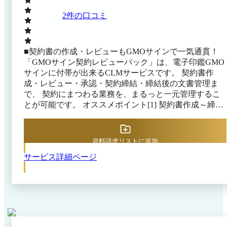
2
件の口コミ
■契約書の作成・レビューもGMOサインで一気通貫！
「GMOサイン契約レビューパック」は、電子印鑑GMO
サインに付帯が出来るCLMサービスです。 契約書作
成・レビュー・承認・契約締結・締結後の文書管理ま
で、 契約にまつわる業務を、まるっと一元管理するこ
とが可能です。 オススメポイント[1] 契約書作成～締
結・保管までを一気通貫 レビューした契約書は、その
ままボタン1つでGMOサインへ直連携。 面倒な手続き
は最小限、契約締結から文書保管まで一気通貫/一元管
資料請求リストに追加
理を実現。 オススメポイント[2] 履歴を自動保管・蓄積
サービス詳細ページ
やりとりの履歴は全てシステムに自動保管。 交渉の経
緯や関連契約を全て可視化し、契約書に紐づく形で相
談・レビューが可能。 オススメポイント[3] AI-OCR機
能 契約書の内容をAIが自動で読み取り、重要な項目情
報を即反映。 GMOサインとの連携で作業負荷を大幅軽
減。 2026年4月20日（月）より、企業・自治体のなりす
ましや公式文書の改ざんを防止する新機能「eシール