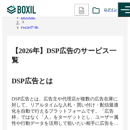
ログイン
BOXIL
DSP広告
カテゴリから探す
診断から探す
【
2026
年】
DSP広告
のサービス一
記事から探す
覧
BOXILの使い方ガイド
情報掲載をご希望の方へ
DSP広告
とは
DSP広告とは、広告主や代理店が複数の広告在庫に
対して、リアルタイムな入札・買い付け・配信最適
化を自動で行えるプラットフォームです。「広告
枠」ではなく「人」をターゲットとし、ユーザー属
性や行動データを活用して狙いたい相手に広告を届
けるため、限られた予算でも無駄打ちを抑えながら