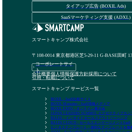
タイアップ広告 (BOXIL Ads)
SaaSマーケティング支援 (ADXL)
スマートキャンプ株式会社
〒108-0014 東京都港区芝5-29-11 G-BASE田町 1
コーポレートサイ
ト
会社概要
個人情報保護方針
採用について
引用・転載について
スマートキャンプ サービス一覧
BOXIL - SaaS比較サイト
BOXIL Magazine - SaaS情報メディア
BOXIL EXPO - オンライン展示会
JAPAN LEADERS SUMMIT- エグゼクティブ
BALES - インサイドセールスアウトソーシング
BALES CLOUD - セールスエンゲージメントSaaS
ビジネステンプレート - 便利なテンプレートを