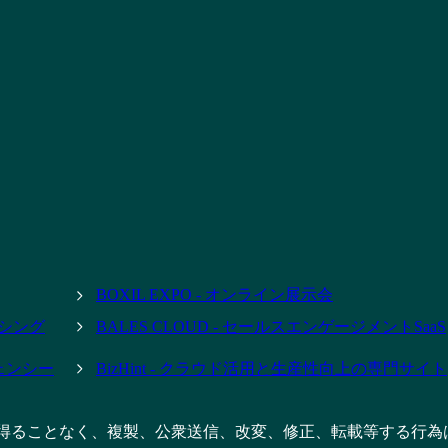
BOXIL EXPO - オンライン展示会
ーシング
BALES CLOUD - セールスエンゲージメントSaaS
ジェンシー
BizHint - クラウド活用と生産性向上の専門サイト
得ることなく、複製、公衆送信、改変、修正、転載等する行為