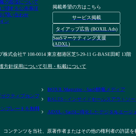
報の取扱について
掲載希望の方はこちら
に関する公表事項
お問い合わせ
サービス掲載
イン
タイアップ広告 (BOXIL Ads)
SaaSマーケティング支援
(ADXL)
プ株式会社
〒108-0014 東京都港区芝5-29-11 G-BASE田町 13階
護方針
採用について
引用・転載について
BOXIL Magazine - SaaS情報メディア
- エグゼクティブカンフ
BALES - インサイドセールスアウトソ
テンプレートを無料
ADXL - SaaSに特化したデジタルエー
、コンテンツを当社、原著作者またはその他の権利者の許諾を