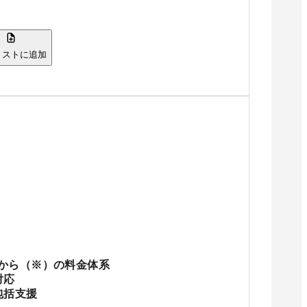
リストに追加
0円から（※）の料金体系
対応
包括支援