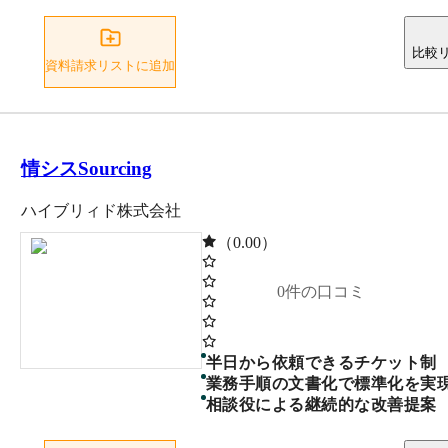
比較
資料請求リストに追加
情シスSourcing
ハイブリィド株式会社
（0.00）
0
件の口コミ
半日から依頼できるチケット制
業務手順の文書化で標準化を実
相談役による継続的な改善提案