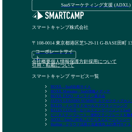
SaaSマーケティング支援 (ADXL)
スマートキャンプ株式会社
〒108-0014 東京都港区芝5-29-11 G-BASE田町 1
コーポレートサイ
ト
会社概要
個人情報保護方針
採用について
引用・転載について
スマートキャンプ サービス一覧
BOXIL - SaaS比較サイト
BOXIL Magazine - SaaS情報メディア
BOXIL EXPO - オンライン展示会
JAPAN LEADERS SUMMIT- エグゼクティブ
BALES - インサイドセールスアウトソーシング
BALES CLOUD - セールスエンゲージメントSaaS
ビジネステンプレート - 便利なテンプレートを
ADXL - SaaSに特化したデジタルエージェンシー
BizHint - クラウド活用と生産性向上の専門サイト