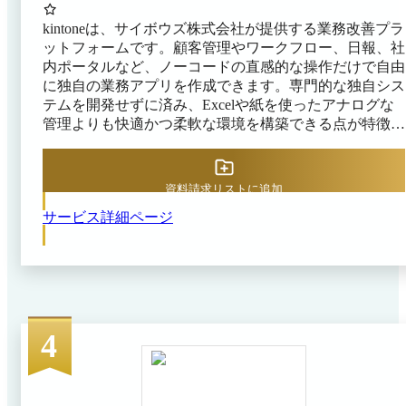
kintoneは、サイボウズ株式会社が提供する業務改善プラ
ットフォームです。顧客管理やワークフロー、日報、社
内ポータルなど、ノーコードの直感的な操作だけで自由
に独自の業務アプリを作成できます。専門的な独自シス
テムを開発せずに済み、Excelや紙を使ったアナログな
管理よりも快適かつ柔軟な環境を構築できる点が特徴で
す。 kintoneには400種類以上（※）のプラグインが用意
されており、業務ニーズに合わせて組み合わせ、アプリ
の作成が可能です。IT部門に頼ることなく、現場の担当
資料請求リストに追加
者自らが必要なアプリを作成できるため、ビジネスの変
サービス詳細ページ
化にも俊敏に対応できます。 また、必要に応じて外部
システムやクラウドサービスと連携でき、標準搭載され
ていない機能も柔軟に拡張できます。そのため、用途に
応じて複数のツールを使い分ける必要がなく、情報が分
散する心配もありません。 ※出典：kintone公式
HP（2026年4月7日閲覧）
4