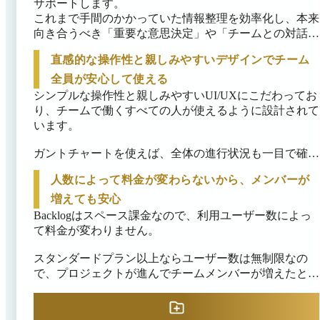
サポートします。

これまで手間のかかっていた情報整理を効率化し、本来
向き合うべき「重要な意思決定」や「チームとの対話」
に集中できるようにします。
直感的な操作性と親しみやすいデザインでチーム
全員が安心して使える
シンプルな操作性と親しみやすいUI/UXにこだわってお
り、チームで働くすべての人が使えるように設計されて
います。

ガントチャートを使えば、全体の進行状況も一目で確認
可能です。

人数によって料金が変わらないから、メンバーが
Slack、Teams等の既に利用中のビジネスチャットツール
増えても安心
との連携機能。

Backlogはスペース課金なので、利用ユーザー数によっ
エンジニアだけでなく、デザイナー、マーケター、バッ
て料金が変わりません。

クオフィス、営業など、さまざまな職種・業界で使われ
ています。
スタンダードプラン以上ならユーザー数は無制限なの
で、プロジェクトが進んでチームメンバーが増えたとき
も気軽にメンバーを追加いただけます。