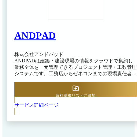
ANDPAD
株式会社アンドパッド
ANDPADは建築・建設現場の情報をクラウドで集約し
業務全体を一元管理できるプロジェクト管理・工数管理
システムです。工務店からゼネコンまでの現場責任者・
施工管理者・経営層が、紙の図面や分散したチャット・
電話のやり取りに頼った業務を、現場と事務所の双方か
らデジタル化したいというニーズを背景に導入する例が
資料請求リストに追加
中心となっています。 スマートフォンを起点に写真・
サービス詳細ページ
資料・日報・工程表・図面・チャットを同じプラットフ
ォームで扱える設計を採用しており、現場で入力された
情報が事務所側にもリアルタイムで共有されます。施工
管理の領域だけでなく、引合・粗利、顧客管理、受発
注、原価管理など経営に関わる業務も同一基盤でカバー