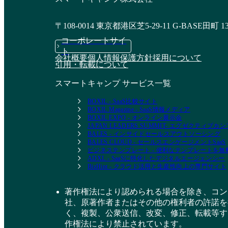
〒108-0014 東京都港区芝5-29-11 G-BASE田町 1
コーポレートサイ
ト
会社概要
個人情報保護方針
採用について
引用・転載について
スマートキャンプ サービス一覧
BOXIL - SaaS比較サイト
BOXIL Magazine - SaaS情報メディア
BOXIL EXPO - オンライン展示会
JAPAN LEADERS SUMMIT- エグゼクティブ
BALES - インサイドセールスアウトソーシング
BALES CLOUD - セールスエンゲージメントSaaS
ビジネステンプレート - 便利なテンプレートを
ADXL - SaaSに特化したデジタルエージェンシー
BizHint - クラウド活用と生産性向上の専門サイト
著作権法により認められる場合を除き、コン
社、原著作者またはその他の権利者の許諾を
く、複製、公衆送信、改変、修正、転載等す
作権法により禁止されています。