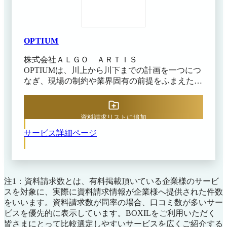
ニングやマスタ構築支援など、充実したサポート
体制が用意されており、必要に応じてシステムの
柔軟なカスタマイズが可能です。中小企業やスモ
ールスタートの業務システムとして最適な設計
OPTIUM
で、幅広い業種・業態にも柔軟に対応できます。
株式会社ＡＬＧＯ ＡＲＴＩＳ
OPTIUMは、川上から川下までの計画を一つにつ
なぎ、現場の制約や業界固有の前提をふまえたう
えで実行可能な計画を導き出す最適化ソリューシ
ョンです。 複雑に絡み合う条件を同時に考慮し
ながら、部分最適から抜け出せなかった計画業務
資料請求リストに追加
を全体最適へと近づけます。汎用的なモデルでは
サービス詳細ページ
なく、業界や業務ごとの前提に合わせて設計され
るため、出てきた計画がそのままでは使えないと
いう事態も起こりにくく、実務になじむ内容を示
します。
注1：資料請求数とは、有料掲載頂いている企業様のサービ
スを対象に、実際に資料請求情報が企業様へ提供された件数
をいいます。資料請求数が同率の場合、口コミ数が多いサー
ビスを優先的に表示しています。BOXILをご利用いただく
皆さまにとって比較選定しやすいサービスを広くご紹介する