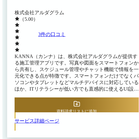
株式会社アルダグラム
（5.00）
3
件の口コミ
KANNA（カンナ）は、株式会社アルダグラムが提供す
る施工管理アプリです。写真や図面をスマートフォンか
ら共有し、スケジュール管理やチャット機能で情報を一
元化できる点が特徴です。スマートフォンだけでなくパ
ソコンやタブレットなどマルチデバイスに対応している
ほか、ITリテラシーが低い方でも直感的に使えるUI設計
にも強みがあります。 Excel（.xlsx）帳票をテンプレー
トとして取り込み、スマホ／タブレットで現場入力でき
るため、紙帳票のデジタル化や転記作業の削減につなが
資料請求リストに追加
ります。2段階認証やIPアドレス制限、監査ログなどの
サービス詳細ページ
セキュリティ機能（/オプション）が用意されていま
す。世界100ヶ国以上（※）に展開し多言語対応してい
るため、海外拠点でも利用可能です。 ※出典：KANNA