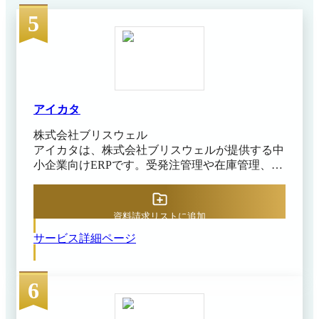
できるため、業務単位で別ツールを並走させない統合運
5
用が可能です。国土交通省が運営するNETIS（新技術情
報提供システム）にも登録されており、建設業特化型の
クラウドサービスとして幅広い業務シーンで採用が進ん
でいます。ANDPADは累計26.5万社以上（※）の建築・
建設関連企業の導入実績があります。 ※出典:ANDPAD
公式サイト（2026年4月28日閲覧）
アイカタ
株式会社ブリスウェル
アイカタは、株式会社ブリスウェルが提供する中
小企業向けERPです。受発注管理や在庫管理、生
産管理など、さまざまな基幹業務を一元管理でき
ます。Excelや紙を使った日々の業務をクラウド
で一元管理することで、業務効率を大幅に高めら
資料請求リストに追加
れる点がメリットです。 パソコン・スマートフ
サービス詳細ページ
ォン・タブレット対応のレスポンシブ画面で外出
先からでも操作でき、リアルタイムのデータ更新
や自動バックアップにも対応しています。売上・
6
支払データは会計ソフトとのAPI連携により取
引・決済情報として連携でき、経理業務の手間や
時間の削減につながります。 導入前後のトレー