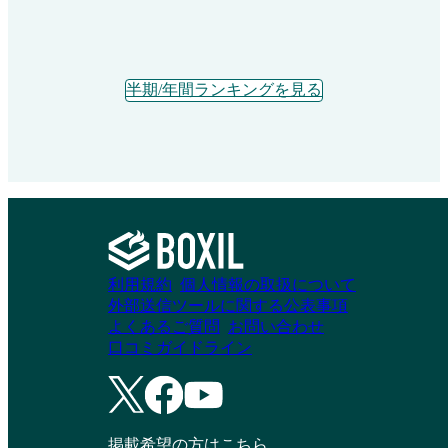
ジネスチャットツールと連携。タスク期限のリマインド
と完了通知を送付できます。GoogleカレンダーやTeams
カレンダーと連携できて、タスクを自動で転記できま
す。 ■表計算ソフトのような直感的インターフェース
半期/年間ランキングを見る
誰でも使いやすい操作性で、パソコンが苦手な方でもす
ぐに使いこなせます。「やさしいテクノロジー」で、チ
ームのタスク管理を無理なく継続できます。 ■定型タス
ク機能で繰り返し業務も自動化！ 定期的なタスクを自
動生成し、非定型タスクだけを設定すればOK。業務効
率がさらにアップします。
利用規約
個人情報の取扱について
外部送信ツールに関する公表事項
よくあるご質問
お問い合わせ
口コミガイドライン
掲載希望の方はこちら