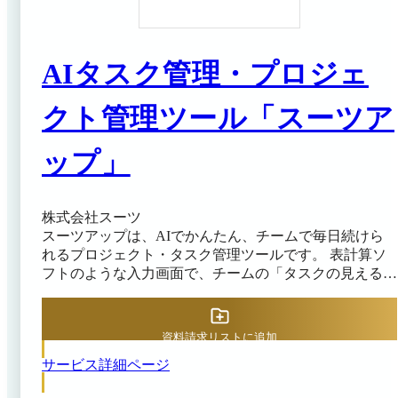
AIタスク管理・プロジェ
クト管理ツール「スーツア
ップ」
株式会社スーツ
スーツアップは、AIでかんたん、チームで毎日続けら
れるプロジェクト・タスク管理ツールです。 表計算ソ
フトのような入力画面で、チームの「タスクの見える
化」をして、タスクの抜け漏れや期限遅れを防ぎます。
プロジェクト管理をしたいけれど、 「ツールを使いこ
なせない」、「続かない」 このような課題を、スーツ
資料請求リストに追加
アップは表計算ソフトのような見慣れた画面と最低限の
サービス詳細ページ
入力項目、そして多彩なサポート機能で解決します。
ITに不慣れな方でも継続利用でき、チームの生産性を高