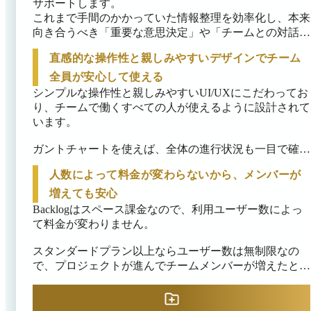
サポートします。

これまで手間のかかっていた情報整理を効率化し、本来
向き合うべき「重要な意思決定」や「チームとの対話」
に集中できるようにします。
直感的な操作性と親しみやすいデザインでチーム
全員が安心して使える
シンプルな操作性と親しみやすいUI/UXにこだわってお
り、チームで働くすべての人が使えるように設計されて
います。

ガントチャートを使えば、全体の進行状況も一目で確認
可能です。

人数によって料金が変わらないから、メンバーが
Slack、Teams等の既に利用中のビジネスチャットツール
増えても安心
との連携機能。

Backlogはスペース課金なので、利用ユーザー数によっ
エンジニアだけでなく、デザイナー、マーケター、バッ
て料金が変わりません。

クオフィス、営業など、さまざまな職種・業界で使われ
ています。
スタンダードプラン以上ならユーザー数は無制限なの
で、プロジェクトが進んでチームメンバーが増えたとき
も気軽にメンバーを追加いただけます。