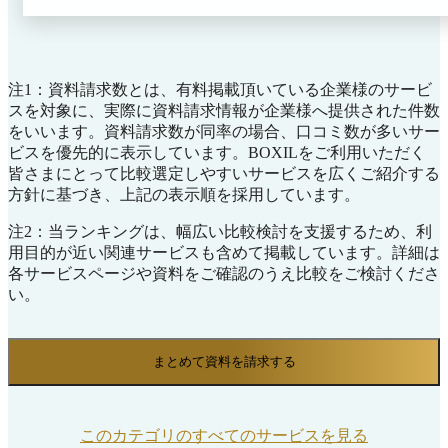
め、大幅なコスト削減を実現します。 多くの企業で
は、チームのタスク管理の必要性を感じながらも実施で
きていません。 実施しているとしても、Excel・スプレ
ッドシートなど専用ツール以外で管理しており、導入・
注1：資料請求数とは、有料掲載頂いている企業様のサービ
運用が難しいのが現状です。 スーツアップは、そうし
スを対象に、実際に資料請求情報が企業様へ提供された件数
た現場の課題を「かんたん」「続けられる」ように解決
をいいます。資料請求数が同率の場合、口コミ数が多いサー
します。 【このような課題はありませんか？】 ■タス
ビスを優先的に表示しています。BOXILをご利用いただく
クの抜け漏れ・期限遅れが発生し、大トラブルに！ ■タ
皆さまにとって比較選定しやすいサービスを広くご紹介する
スク管理が面倒で続かない！ ■他メンバーの進捗が見え
方針に基づき、上記の表示順を採用しています。
ず状況把握ができない！ ■難しいツールは導入できな
い！ ■表計算ソフトでの管理が限界！ ■部下がタスク設
注2：当ランキングは、幅広い比較検討を支援するため、利
定できず、進捗確認ばかりで時間が取られる！ そんな
用目的が近い関連サービスも含めて掲載しています。詳細は
お悩みも「スーツアップ」がすべて解決します！ 【ス
各サービスページや資料をご確認のうえ比較をご検討くださ
ーツアップの特長】 ■新機能「AI生成タスク」で最適な
い。
タスクを提案！ キーワードを入力し、タスクの粒度と
ユーザーの習熟度レベルを選ぶだけで、AIが最適なタ
スクを自動生成。初めての業務でもスムーズに進められ
まとめて資料を請求する
ます。 ■タスクひな型機能でタスク設定がかんたん！
タスクひな型を選び、担当者と期限を入力するだけで設
定完了。ひな型は、経営コンサルタント・公認会計士・
弁護士など専門家とAIが共同制作。 ■期限通知機能で抜
このカテゴリのすべてのサービスを見る
け漏れゼロ！ LINE、Teams、ChatworkやSlackなどのビ