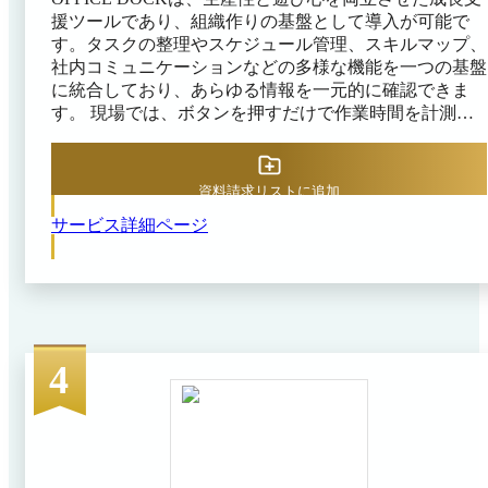
援ツールであり、組織作りの基盤として導入が可能で
す。タスクの整理やスケジュール管理、スキルマップ、
社内コミュニケーションなどの多様な機能を一つの基盤
に統合しており、あらゆる情報を一元的に確認できま
す。 現場では、ボタンを押すだけで作業時間を計測で
き、詳細な実行データの蓄積が可能です。共有された進
捗状況や、タスク実行データから自動で作成される日報
を用いることで、チーム内の動向を即座に把握できま
資料請求リストに追加
す。また、ゲーミフィケーションの要素を取り入れてお
サービス詳細ページ
り、業務完了やスキルアップに応じてポイントが貯まる
など、従業員のモチベーションを向上させる仕組みが特
徴です。 業務配分や人件費を数値で集計できるため、
効率的なリソースの分配が可能です。また、共有カレン
ダーやチャット機能を活用して、文脈を維持した円滑な
連絡ができます。日常の操作を通じて、これまで見えな
かった「人件費という原価」や「個々のスキル」などの
4
情報が集まることから、データに基づいた経営の意思決
定が可能です。