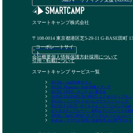
スマートキャンプ株式会社
〒108-0014 東京都港区芝5-29-11 G-BASE田町 1
コーポレートサイ
ト
会社概要
個人情報保護方針
採用について
引用・転載について
スマートキャンプ サービス一覧
BOXIL - SaaS比較サイト
BOXIL Magazine - SaaS情報メディア
BOXIL EXPO - オンライン展示会
JAPAN LEADERS SUMMIT- エグゼクティブ
BALES - インサイドセールスアウトソーシング
BALES CLOUD - セールスエンゲージメントSaaS
ビジネステンプレート - 便利なテンプレートを
ADXL - SaaSに特化したデジタルエージェンシー
BizHint - クラウド活用と生産性向上の専門サイト