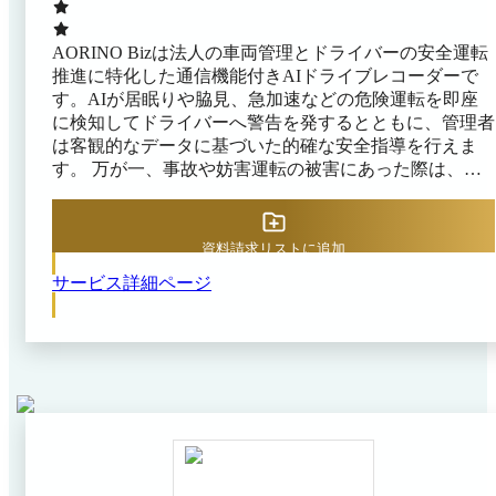
AORINO Bizは法人の車両管理とドライバーの安全運転
推進に特化した通信機能付きAIドライブレコーダーで
す。AIが居眠りや脇見、急加速などの危険運転を即座
に検知してドライバーへ警告を発するとともに、管理者
は客観的なデータに基づいた的確な安全指導を行えま
す。 万が一、事故や妨害運転の被害にあった際は、緊
急ボタン操作により110番通報ができ、本体のマイクと
スピーカーでハンズフリー通話が可能です。利用には携
帯電話とのBluetooth接続が必要で、法人向けオプション
資料請求リストに追加
により発信先番号を任意の番号へ変更できます。110番
サービス詳細ページ
発信時には、緊急ボタン押下時点の前後20秒間の撮影動
画がクラウドへ自動アップロードされます。これによ
り、対象イベント時の撮影動画がクラウドへ保存される
ため、SDカードの紛失や破損によるデータ消失リスク
を軽減し、発生時の状況把握を支援します。月額定額で
手軽に導入できるサブスクリプション形式を採用し、カ
メラ構成も用途に応じて柔軟に選択可能です。 物流会
社のフォークリフトでの安全管理から、地方自治体の道
路パトロール業務におけるDX推進まで、多彩なビジネ
スシーンにおける車両運行の安全基盤を支えています。