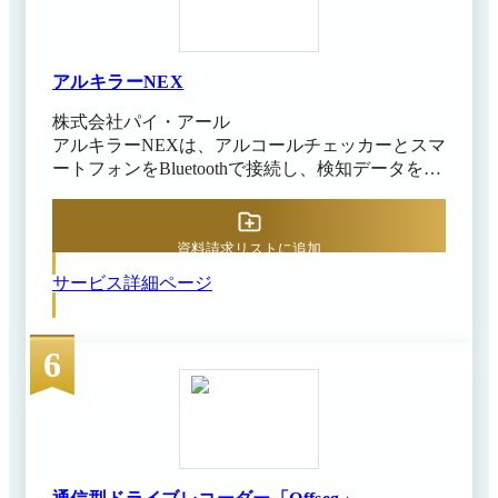
アルキラーNEX
株式会社パイ・アール
アルキラーNEXは、アルコールチェッカーとスマ
ートフォンをBluetoothで接続し、検知データをク
ラウドに即時送信する法人向けアルコールチェッ
クシステムです。 検知結果だけではなく顔認証
から自動判定した社員名や顔写真、位置情報、日
資料請求リストに追加
時なども自動で送信・記録します。 登録済みの
サービス詳細ページ
顔写真画像から顔認証を行い、なりすましを防止
します。検知器のワンタイムパスを使用した検知
器認証が実施できるため、不正な検知も防止可能
6
です。検知終了後に次の検知時間を通知するリマ
インダー設定が行えるため、検知忘れの防止にも
役立ちます。 アルコール以外の成分に反応しに
くい電気化学式センサーを採用し、圧力センサー
で呼気の吹き込みを正確にチェックできます。ま
た、検知器のメンテナンス期限管理は、パイ・ア
ールが行なっており検知器の交換は無償です。