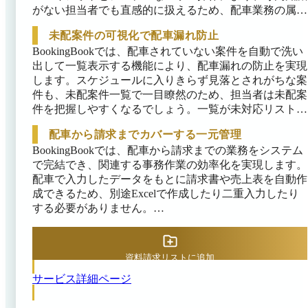
がない担当者でも直感的に扱えるため、配車業務の属人
化解消にも効果的です。

未配案件の可視化で配車漏れ防止
新規の運送依頼が入った場合でも、空き車両の有無を即
BookingBookでは、配車されていない案件を自動で洗い
座に把握して対応可否を判断でき、顧客への回答スピー
出して一覧表示する機能により、配車漏れの防止を実現
ドが向上します。同じ配車表を複数の担当者が同時に管
します。スケジュールに入りきらず見落とされがちな案
理できるため、伝達のタイムラグがなく、急な依頼や変
件も、未配案件一覧で一目瞭然のため、担当者は未配案
更にもチーム全体で迅速に対応可能です。
件を把握しやすくなるでしょう。一覧が未対応リストと
して機能するため、常に何を配車すべきかが明確にわか
配車から請求までカバーする一元管理
ります。

BookingBookでは、配車から請求までの業務をシステム
一度配車が決まった案件は、未配案件リストから自動的
で完結でき、関連する事務作業の効率化を実現します。
に除外されるため、常に最新の対応状況を把握可能で
配車で入力したデータをもとに請求書や売上表を自動作
す。
成できるため、別途Excelで作成したり二重入力したり
する必要がありません。

配車情報と請求内容や売上情報がシームレスにつながる
ことで、請求漏れや金額の転記ミスも防止できます。請
資料請求リストに追加
求データが共有されることで、経理担当者や配車担当者
などとの連携も円滑に行えるでしょう。
サービス詳細ページ