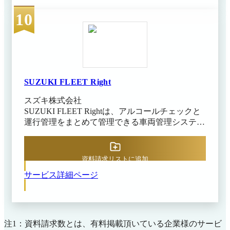
覧表示でき、乗務員は出発時や帰着時に簡単に確
理によって、運転業務の開始前から終了後までの
10
認できます。さらに、法令対応の点呼簿を自動生
各プロセスを一気通貫で電子化し、運転担当者と
成し、転記ミスを防ぎながらコンプライアンスを
管理者双方の負担軽減とコンプライアンスを徹底
効率化します。 車両情報管理やシフト作成、メ
できるようになるでしょう。
ールテンプレート管理など日常業務に必要な機能
を網羅し、プライム上場企業から中小運送業まで
幅広く導入されています。 Tradissで、配車業務を
もっとシンプルに、もっと安心に。
SUZUKI FLEET Right
スズキ株式会社
SUZUKI FLEET Rightは、アルコールチェックと
運行管理をまとめて管理できる車両管理システム
です。自動車メーカーのスズキが提供するシステ
ムで、課題をまとめて解消します。 専用のデバ
イスを車のアクセサリーソケットに挿すだけで設
資料請求リストに追加
置が完了し、走行データの自動取得や日報の自動
サービス詳細ページ
作成、アルコールチェックの記録の管理までを一
つにまとめられます。法令対応に必要な機能に厳
選しているため、ITに不慣れな現場でも直感的に
使用可能です。 紙やExcelでの車両管理に負担を
感じている企業やアルコールチェックや運行の記
注1：資料請求数とは、有料掲載頂いている企業様のサービ
録を確実に残したい管理者に向いています。