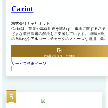
Cariot
株式会社キャリオット
Cariotは、業界や車両用途を問わず、車両に関するさま
ざまな業務課題の解決をご支援しています。 運転日報
の自動化やアルコールチェックのスムーズな運用、業務
効率化を目指す企業様へ向けて、以下のソリューション
をご提供しています。 * 自由なレイアウトでPDF出力も
可能なデジタル運転日報 * スマートフォンのアプリを使
資料請求リストに追加
用したスムーズなアルコールチェック運用 * AIドライ
サービス詳細ページ
ブレコーダーを活用したCariotの安全運転管理 * 安全運
転データ×労務データによるドライバーの労務管理 * 車
両の私的利用、深夜利用などを簡単に把握できるレポー
ト機能 * 車両の位置情報・到着予定時刻の外部共有 ま
た、AI車両管理ポータル「Cariot Copilot」の提供を開始
しており、 「あの車の来月の車検はいつですか？」
5
「最近燃費が悪化した車両を教えてください」など、日
本語で指示を与えるだけで、AIが車両に関するデータ
を安全に取得し、表示することができます。