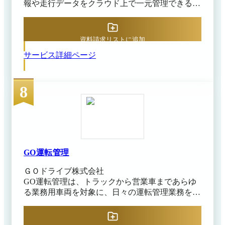
報や走行データをクラウド上で一元管理できる車
両管理システムです。専用デバイスをシガーソケ
ットに挿すか、高性能ドライブレコーダーを取り
付けることで走行データを自動収集し、クラウド
資料請求リストに追加
に送信可能です。 これにより、Web画面でリアル
サービス詳細ページ
タイムに全車両の現在位置を地図上に表示でき、
走行経路や停車状況を把握できます。また、走行
中の加減速やハンドリングなどのデータも取得し
8
ており、各ドライバーの運転傾向や安全運転スコ
アを自動分析できます。 運行終了後には、走行
データから日報を自動作成してクラウド上に蓄積
し、紙の乗務記録簿の手間をなくします。ドライ
バー向けには、スマートフォンアプリ
（iOS/Android）が提供されており、「業務開始」
「移動中」「休憩」といったステータスを簡単に
GO運転管理
記録可能です。 また、アルコール検知器と
ＧＯドライブ株式会社
Bluetooth連携することで、測定結果も送信できま
GO運転管理は、トラックから営業車まであらゆ
す。測定結果には管理者の立会証明データも付与
る業務用車両を対象に、日々の運転管理業務を支
され、アルコールチェックの確実な実施証跡を残
援するシステムです。 主な機能としてアルコー
せます。 管理者側では、これらのデータの運行
ルチェックやオンライン点呼、運転日報作成、勤
実績を把握でき、運転日報や月報、車両ごとの稼
怠管理が含まれ、運行前後に必要な確認・記録を
働状況レポートを閲覧可能です。さらに、車両予