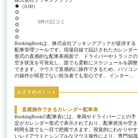
（0.00）
0
件の口コミ
BookingBookは、株式会社ブッキングブックが提供する
配車管理ツールです。現場目線で設計されたカレンダー
形式の直感的な配車表画面で、ドライバーやトラックの
空き状況を可視化し、誰でも柔軟にスケジュールを調整
できます。マウスで直感的に操作できるため、パソコン
の操作が得意でない担当者でも安心です。 インターネ
ット環境があれば、場所を問わず複数の担当者で同じ配
車表を管理できるため、チーム全体で最新の配車状況を
おすすめポイント
共有できます。これにより、従来は担当者個人に属人化
していた配車情報も組織で一元管理でき、急な担当交代
時でも円滑な引き継ぎが可能です。未配車の案件は一覧
直感操作できるカレンダー配車表
表示されるため、配車漏れによる機会損失も防止できま
BookingBookの配車表には、車両やドライバーごとの予
す。
定がカレンダー形式で表示されており、配車状況や空き
時間を誰でも一目で把握できます。視覚的にわかりやす
いレイアウトとシンプルなマウス操作により、専門知識