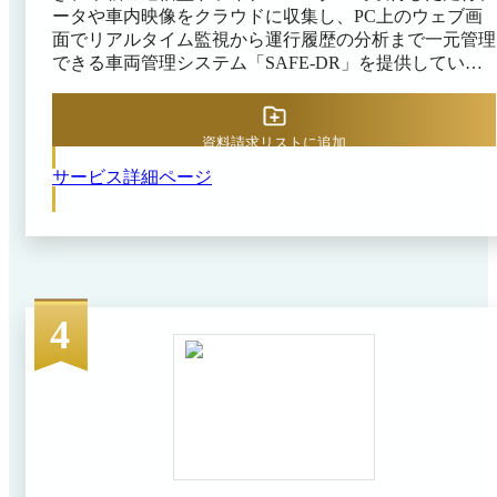
ータや車内映像をクラウドに収集し、PC上のウェブ画
面でリアルタイム監視から運行履歴の分析まで一元管理
できる車両管理システム「SAFE-DR」を提供していま
す。 「SAFE-DR」は、地図上で車両の現在位置・エン
ジン稼働状況を表示する動態管理、稼働中の車両からカ
メラ映像を取得できるライブ機能、走行中の速度超過や
資料請求リストに追加
急ブレーキなどイベント発生時に自動通知するイベント
サービス詳細ページ
メール通知があります。 また、車両ごとの走行軌跡や
発生した危険運転イベントを記録し、日次・月次の運転
記録帳票をクラウド上で自動生成する日報・月報機能を
備えます。運転日誌の電子化により紙の記録簿が不要と
なり、管理者は蓄積データをもとに危険箇所のハザード
マップを作成するなど安全管理に活用できます。 免許
証管理機能ではドライバーの免許有効期限や点数、車両
4
管理機能では社有車ごとの車検日・メンテナンス履歴を
登録し、期限切れや整備漏れを防止可能です。 オプシ
ョンとして、乗務前後のアルコール検知結果をドラレコ
映像とともに記録するアルコールチェック管理、社用車
の共用予約を受け付ける車両予約機能も提供していま
す。