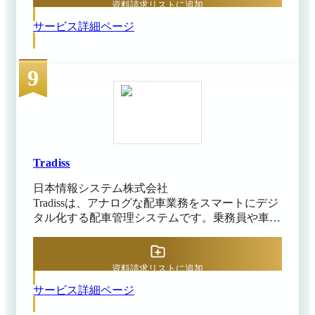
資料請求リストに追加
一元管理できます。 ドライバーはスマートフォ
約機能で社用車の利用予定を調整でき、運行工程
サービス詳細ページ
ンアプリで日々の業務を入力・報告し、管理者は
機能では、一日の訪問予定ルートをドライバー単
PCのWeb管理画面から全体を把握・管理する形態
位で可視化できます。車検や点検日のリマインダ
で、専用のハードウェアは基本的に不要です。
ー、免許証更新管理などの機能も備え、法令遵守
9
出庫前にドライバーはGO運転管理のアプリ上で
の徹底が行えます。
アルコール検知による酒気帯び有無の確認と点呼
を実施し、勤怠打刻や車両の日常点検結果も登録
します。 運行後には再度点呼を行い、乗務時間
や休憩時間、走行距離、集荷・配達地点（貨物業
務の場合）などを含む運転日報を提出します。
GO運転管理はこれらの運転前準備・走行中・運
Tradiss
転後にわたる一連の情報をリアルタイムで収集・
日本情報システム株式会社
記録し、管理者画面に集約可能です。 管理者は
Tradissは、アナログな配車業務をスマートにデジ
各ドライバーの点呼結果や日報を即時に確認で
タル化する配車管理システムです。乗務員や車
き、記録は法令で定められた期間アーカイブされ
両、配送先などの情報を登録するだけで、シフト
ます。アルコールチェック記録や点呼簿の紙管理
作成から日次の配車計画まで直感的な操作で完
が不要となり、社有車も含めた安全運転管理の厳
結。休暇や資格条件の不一致を自動検知し、免許
格化に対応できるでしょう。 さらにオプション
資料請求リストに追加
や車検の期限切れもアラートで通知します。 確
機能として、夜間早朝帯など社内で対応しにくい
サービス詳細ページ
定した配車計画はメールで一斉送信され、既読状
タイミングの点呼業務を外部の専門オペレーター
況も確認可能。社内の電子ボードで配車予定を一
に委託し、アプリ上で完結可能です。 GO運転管