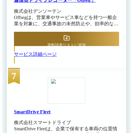
通信型ドライブレコーダー「Offseg」
※2年に1回交換、2年以内に検知回数2,000回を超
株式会社デンソーテン
過した場合は別途有償交換 オプションの走行管
Offsegは、営業車やサービス車などを持つ一般企
理機能を使えば走行データや車両情報、運転免許
業を対象に、交通事故の未然防止や、効率的な安
証期限などとの一元管理も可能で管理者の負担軽
全運転管理を支援する、車両管理システムです。
減やアルコールチェック漏れ防止などにも役立ち
2カメラ一体型の通信型ドライブレコーダーで、
ます。
約360度を録画し、AIが危険シーンを検出して、
資料請求リストに追加
リアルタイムに注意喚起します。 また、録画デ
サービス詳細ページ
ータや走行情報をクラウドへ集約し、日報やヒヤ
リハット映像を用いた教育資料の自動作成、他社
アルコール検知システムとの連携を、一元管理す
7
ることが可能です。 これにより、状況把握から
帳票作成、安全教育までを一つの画面で完結さ
せ、組織全体の安全意識向上と、管理担当者の業
務負担軽減を両立できます。
SmartDrive Fleet
株式会社スマートドライブ
SmartDrive Fleetは、企業で保有する車両の位置情