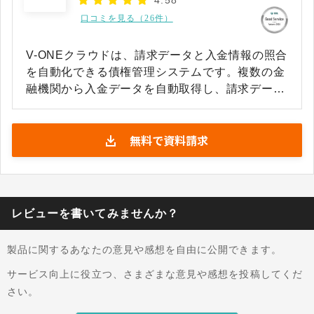
4.58
口コミを見る（26件）
V-ONEクラウドは、請求データと入金情報の照合
を自動化できる債権管理システムです。複数の金
融機関から入金データを自動取得し、請求データ
との消込シミュレーションを行うことで、経理担
当者が手作業で行ってきた照合業務の工数を大幅
無料で資料請求
に削減しやすくなっています。分割入金の組み合
わせを自動検出する機能も備えており、複雑な入
金パターンへの対応もシステム上で処理しやすい
設計です。 債権管理帳票は10種類以上（※）を
自動生成でき、債権残高確認や督促業務にかかる
レビューを書いてみませんか？
事務作業を効率化します。メール・チャット連携
による督促処理にも対応しており、督促フローの
製品に関するあなたの意見や感想を自由に公開できます。
デジタル化と標準化が期待できます。会計システ
ムや販売管理システムとのAPI連携も可能なた
サービス向上に役立つ、さまざまな意見や感想を投稿してくだ
め、既存の業務システムとのデータ連携を通じ
さい。
て、経理業務全体の自動化・効率化を進めやすい