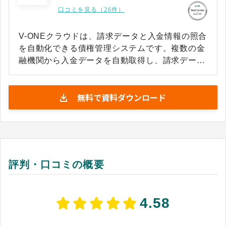
口コミを見る（26件）
V-ONEクラウドは、請求データと入金情報の照合
を自動化できる債権管理システムです。複数の金
融機関から入金データを自動取得し、請求データ
との消込シミュレーションを行うことで、経理担
当者が手作業で行ってきた照合業務の工数を大幅
無料で資料ダウンロード
に削減しやすくなっています。分割入金の組み合
わせを自動検出する機能も備えており、複雑な入
金パターンへの対応もシステム上で処理しやすい
設計です。 債権管理帳票は10種類以上（※）を
自動生成でき、債権残高確認や督促業務にかかる
事務作業を効率化します。メール・チャット連携
評判・口コミの概要
による督促処理にも対応しており、督促フローの
デジタル化と標準化が期待できます。会計システ
ムや販売管理システムとのAPI連携も可能なた
4.58
め、既存の業務システムとのデータ連携を通じ
て、経理業務全体の自動化・効率化を進めやすい