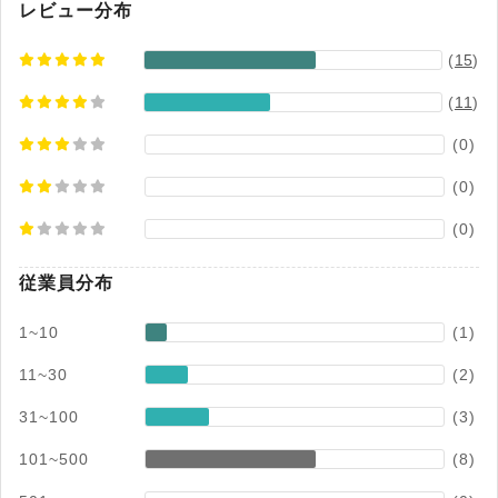
環境が整っています。 ※出典：アール＆エーシー
レビュー分布
ホームページ・V-ONEクラウド製品ページ
(
15
)
（2026年05月15日閲覧）
(
11
)
(0)
(0)
(0)
従業員分布
1~10
(1)
11~30
(2)
31~100
(3)
101~500
(8)