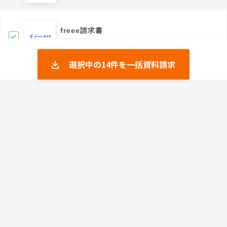
freee請求書
4.18
選択中の
14
件を一括資料請求
Lecto
4.57
SMART与信管理サービス
0.0
請求管理ロボ
4.5
freee請求書