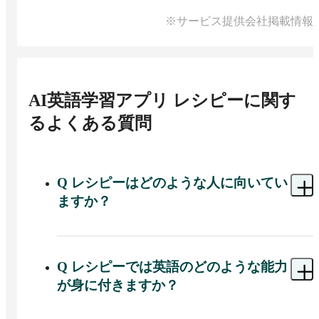
※サービス提供会社掲載情報
AI英語学習アプリ レシピー
に関す
るよくある質問
Q
レシピーはどのような人に向いてい
ますか？
A 
レシピーは、英語学習を継続したい方や
TOEIC・TOEFL対策を行いたい方、英会話・ビジ
ネス英語の学習をしたい方に適しています。
Q
レシピーでは英語のどのような能力
が身に付きますか？
A 
リーディングやリスニング、スピーキング、ラ