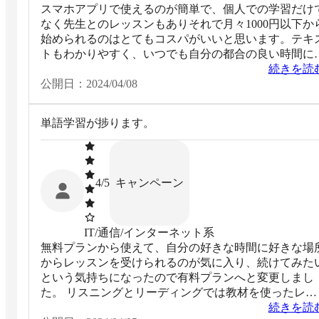
スマホアプリで使えるのが簡単で、個人での学習だけ
なく先生とのレッスンもありそれで月々1000円以下か
始められるのはとてもコスパがいいと思います。テキ
トもわかりやすく、いつでも自分の都合の良い時間に
習できるので負担が少なく続けやすいです。
続きを読
公開日：
2024/04/08
単語学習が捗ります。
キャンペーン
4
/5
IT/通信/インターネット系
無料プランから使えて、自分の好きな時間に好きな場
からレッスンを受けられるのが気に入り、続けてみた
という気持ちになったので有料プランへと変更しまし
た。 リスニングとリーディングでは教材を使ったレッ
スンだけでなく、世の中の最新ニュースをトピックに
続きを読