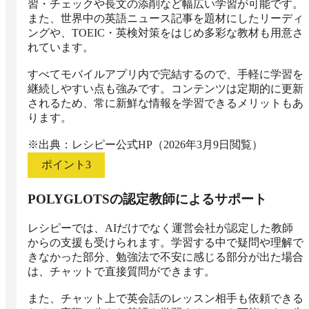
習・チェックや長文の添削など幅広い学習が可能です。
また、世界中の英語ニュース記事を題材にしたリーディ
ングや、TOEIC・英検対策をはじめ多彩な教材も用意さ
れています。

すべてモバイルアプリ内で完結するので、手軽に学習を
継続しやすい点も強みです。コンテンツは定期的に更新
されるため、常に新鮮な情報を学習できるメリットもあ
ります。

※出典：レシピー公式HP（2026年3月9日閲覧）
ポイント
3
POLYGLOTSの認定教師によるサポート
レシピーでは、AIだけでなく運営会社が認定した教師
からの支援も受けられます。学習する中で疑問や理解で
きなかった部分、勉強法で不安に感じる部分が出た場合
は、チャットで直接質問ができます。

また、チャット上で英会話のレッスン相手も依頼できる