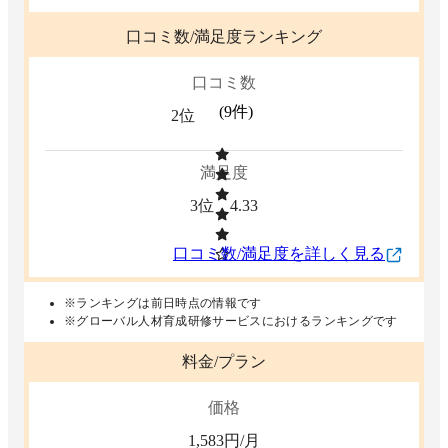
口コミ数/満足度ランキング
口コミ数
(
9
件)
2位
満足度
3位
4.33
口コミ数/満足度を詳しく見る
※ランキングは前日時点の情報です
※グローバル人材育成研修サービスにおけるランキングです
料金/プラン
価格
1,583
円/月