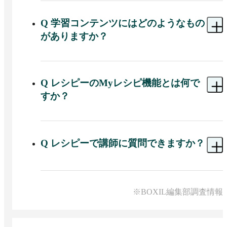
イティング、語彙、文法の6つの技能をバランス良
く学習できます。
Q
学習コンテンツにはどのようなもの
がありますか？
A 
さまざまな分野の最新ニュース記事をはじめ、
動画学習コンテンツ、英会話フレーズ集
「Ordinary Day」、会話形式で学ぶ基礎文法コンテ
Q
レシピーのMyレシピ機能とは何で
ンツなど、多彩な教材が用意されています。
すか？
A 
Myレシピ機能では、学習者のレベル・興味・学
習時間・伸ばしたいスキルに合わせて最適な学習
教材を選び、AIが最短で英語力を高める学習カリ
Q
レシピーで講師に質問できますか？
キュラムを自動で作成して毎日配信します。
A 
有料プラン（プロプラン）では、講師に疑問や
質問をチャットで無制限に相談できます。
※BOXIL編集部調査情報