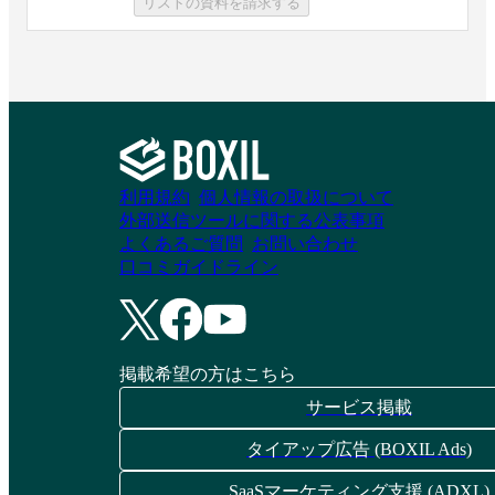
リストの資料を請求する
COMPANY for biz
ングのグローバルリ
ーダー育成研修
資料請求リストに追加
資料請求リストに追加
利用規約
個人情報の取扱について
StudyIn
ベルリッツ英語研修
外部送信ツールに関する公表事項
よくあるご質問
お問い合わせ
口コミガイドライン
資料請求リストに追加
資料請求リストに追加
掲載希望の方はこちら
QQEnglishのオンラ
クインテグラルの人
サービス掲載
イン英会話
材育成プログラム
タイアップ広告 (BOXIL Ads)
資料請求リストに追加
資料請求リストに追加
SaaSマーケティング支援 (ADXL)