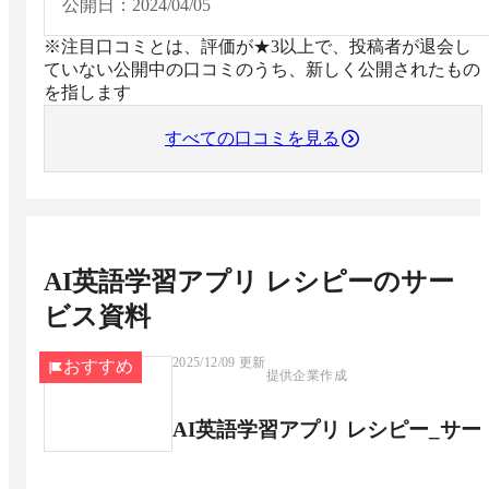
たレッスンもあるので実践的な読解力、リスニング力
公開日：
2024/04/05
付けることができました。
※注目口コミとは、評価が★3以上で、投稿者が退会し
ていない公開中の口コミのうち、新しく公開されたもの
を指します
すべての口コミを見る
AI英語学習アプリ レシピー
のサー
ビス資料
2025/12/09
更新
おすすめ
提供企業作成
AI英語学習アプリ レシピー_サ