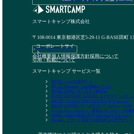
スマートキャンプ株式会社
〒108-0014 東京都港区芝5-29-11 G-BASE田町 1
コーポレートサイ
ト
会社概要
個人情報保護方針
採用について
引用・転載について
スマートキャンプ サービス一覧
BOXIL - SaaS比較サイト
BOXIL Magazine - SaaS情報メディア
BOXIL EXPO - オンライン展示会
JAPAN LEADERS SUMMIT- エグゼクティブ
BALES - インサイドセールスアウトソーシング
BALES CLOUD - セールスエンゲージメントSaaS
ビジネステンプレート - 便利なテンプレートを
ADXL - SaaSに特化したデジタルエージェンシー
BizHint - クラウド活用と生産性向上の専門サイト