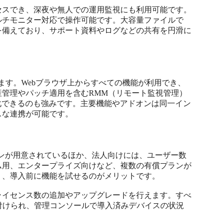
セスでき、深夜や無人での運用監視にも利用可能です。
ルチモニター対応で操作可能です。大容量ファイルで
を備えており、サポート資料やログなどの共有を円滑に
されています。Webブラウザ上からすべての機能が利用でき、
管理やパッチ適用を含むRMM（リモート監視管理）
化できるのも強みです。主要機能やアドオンは同一イン
スな連携が可能です。
の無償プランが用意されているほか、法人向けには、ユーザー数
ム用、エンタープライズ向けなど、複数の有償プランが
、導入前に機能を試せるのがメリットです。

ライセンス数の追加やアップグレードを行えます。すべ
に紐付けられ、管理コンソールで導入済みデバイスの状況