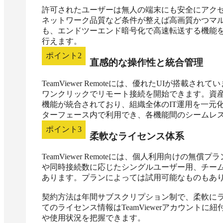
許可されたユーザーは無人の端末にも安全にアク
ネットワーク品質など条件が整えば高画質かつマ
も、エンドツーエンド暗号化で高速転送する機能
行えます。
ポイント
2
直感的な操作性と統合管理
TeamViewer Remoteには、優れたUIが搭載
ワンクリックでリモート接続を開始できます。資産
機能が統合されており、組織全体のIT運用を一元
ターフェース内で利用でき、各機能間のシームレ
ポイント
3
柔軟なライセンス体系
TeamViewer Remoteには、個人利用向け
や同時接続数に応じたシングルユーザー用、チー
あります。プランによっては試用可能なものもあり
契約方法は年間サブスクリプション制で、柔軟に
てのライセンス情報はTeamViewerアカウント
や使用状況を把握できます。