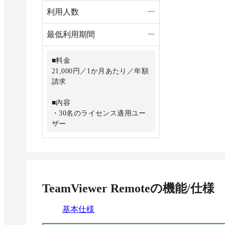
・ファイル転送／キュー
・ファイル転送
利用人数
ー
・電話サポート（
最低利用期間
ー
・モバイルデバ
ト（アドオン）
■料金
21,000円／1か月あたり／年額
・無制限の有人
請求
接続
■内容
・セッションの
・30名のライセンス適用ユー
ザー
・サイドを切り
・3同時接続（チャネル）
・カスタムブラ
チャネルごとに最大15の同時
セッション（タブ内）
TeamViewer Remote
の機能/仕様
・500台の管理デバイス
・電話サポート（33言語）
基本仕様