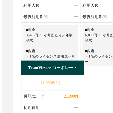
利用人数
ー
利用人数
最低利用期間
ー
最低利用期間
■料金
■料金
3,425円／1か月あたり／年額
6,000円／1か
請求
請求
■内容
■内容
・1名のライセンス適用ユーザ
・1名のライセ
ー
ー
TeamViewer コーポレート
・1同時接続（チャネル）
・1同時接続（チ
チャネルごとに最大3の同時セ
チャネルごとに
円/月
21,000
ッション（タブ内）
ッション
・3台の管理デバイス
・200台の管理
月額/ユーザー
21,000
円
・リモートプリンティング
・リモートプリ
初期費用
ー