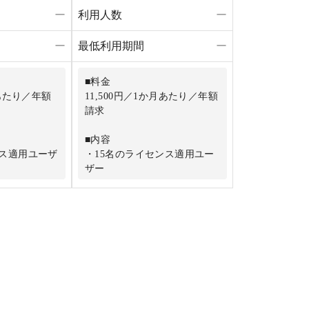
ー
利用人数
ー
ー
最低利用期間
ー
■料金
月あたり／年額
11,500円／1か月あたり／年額
請求
■内容
ンス適用ユーザ
・15名のライセンス適用ユー
ザー
ャネル）
・1同時接続（チャネル）
最大3の同時セ
チャネルごとに最大10の同時
セッション（タブ内）
デバイス
・300台の管理デバイス
ンティング
・電話サポート（33言語）