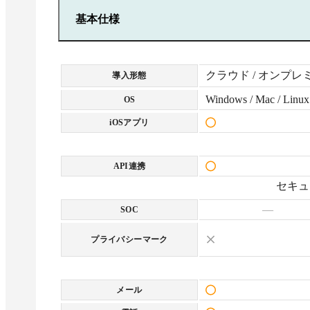
・無制限の接続先デバイス
基本仕様
・無制限の接続元デバイス
・出接続レポート
クラウド / オンプレ
導入形態
・モバイルデバイスサポート
Windows / Mac / Linux
OS
（アドオン）
iOSアプリ
・入接続レポート
・一括導入
API連携
セキュ
・標準の連携アドオン
—
SOC
プライバシーマーク
メール