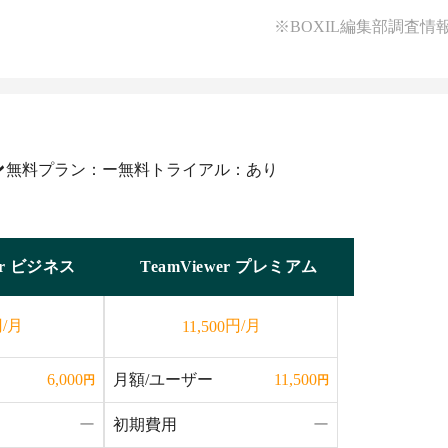
※BOXIL編集部調査情
ン
無料プラン：ー
無料トライアル：あり
wer ビジネス
TeamViewer プレミアム
/月
円/月
11,500
月額/ユーザー
6,000
11,500
円
円
ー
初期費用
ー