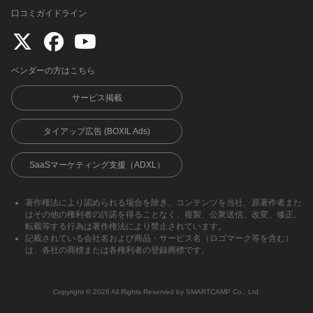
口コミガイドライン
ベンダーの方はこちら
サービス掲載
タイアップ広告 (BOXIL Ads)
SaaSマーケティング支援（ADXL）
著作権法により認められる場合を除き、コンテンツを当社、原著作者また
はその他の権利者の許諾を得ることなく、複製、公衆送信、改変、修正、
転載等する行為は著作権法により禁止されています。
記載されている会社名および商品・サービス名（ロゴマーク等を含む）
は、各社の商標または各権利者の登録商標です。
Copyright ©︎ 2026 All Rights Reserved by SMARTCAMP Co., Ltd.