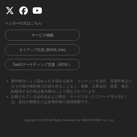
ベンダーの方はこちら
サービス掲載
タイアップ広告 (BOXIL Ads)
SaaSマーケティング支援（ADXL）
著作権法により認められる場合を除き、コンテンツを当社、原著作者また
はその他の権利者の許諾を得ることなく、複製、公衆送信、改変、修正、
転載等する行為は著作権法により禁止されています。
記載されている会社名および商品・サービス名（ロゴマーク等を含む）
は、各社の商標または各権利者の登録商標です。
Copyright ©︎ 2026 All Rights Reserved by SMARTCAMP Co., Ltd.