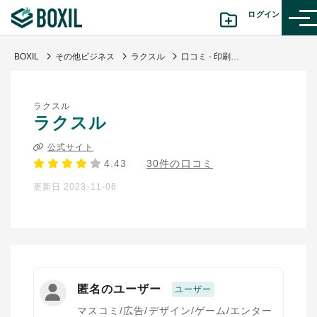
ログイン
BOXIL
その他ビジネス
ラクスル
口コミ - 印刷系の発注を全てラクスルで済ませられるようになった
カテゴリから探す
ラクスル
診断から探す(β版)
ラクスル
公式サイト
記事から探す
4.43
30件の口コミ
更新日 2023-11-06
BOXILの使い方ガイド
情報掲載をご希望の方へ
匿名のユーザー
ユーザー
マスコミ/広告/デザイン/ゲーム/エンター