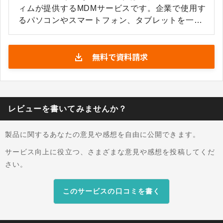
ィムが提供するMDMサービスです。企業で使用す
るパソコンやスマートフォン、タブレットを一括
管理し、情報漏洩対策や不正利用防止などセキュ
リティ強化を支援します。 OPTiM Bizには数多く
無料で資料請求
の機能が搭載されており、業務中の私用利用を防
ぐために不要なWebサイトやモバイルアプリを制
限したり、必要なアプリ配布や設定変更をまとめ
て実行したりとさまざまな活用が可能です。この
ような機能により、端末紛失時の機密情報の保護
レビューを書いてみませんか？
や管理負担の軽減といったメリットが生まれま
す。
製品に関するあなたの意見や感想を自由に公開できます。
サービス向上に役立つ、さまざまな意見や感想を投稿してくだ
さい。
このサービスの口コミを書く