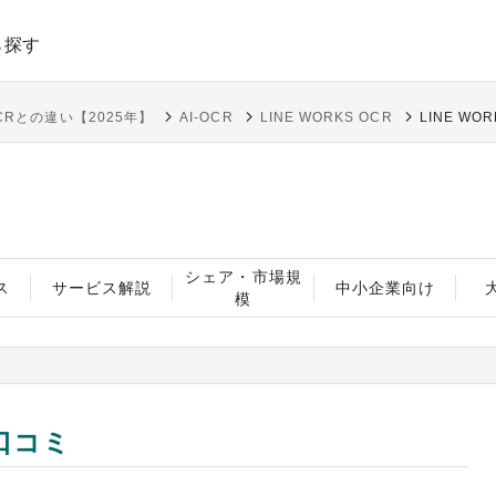
ら探す
CRとの違い【2025年】
AI-OCR
LINE WORKS OCR
LINE W
シェア・市場規
ス
サービス解説
中小企業向け
模
・口コミ