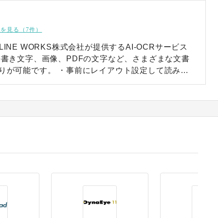
を見る（7件）
は、LINE WORKS株式会社が提供するAI-OCRサービス
手書き文字、画像、PDFの文字など、さまざまな文書
前にレイアウト設定して読み取
化できる定型書類OCR ・事前設定は不要で必要な
てデータ化できる特化型OCR ・書類や画像のすべ
り表のまま抽出したりできる全文認識/表抽出OCR
適なOCRを選べるため、処理速度の向上はもちろ
のデータ活用も可能です。 手書き文字や縦書
状に湾曲した文字や傾いている文字でも高い精度で
ンスに優れている点も特徴です。業務効率化とコス
ます。