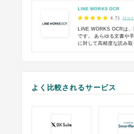
LINE WORKS OCR
4.71
口コミ
LINE WORKS OCR
です。 あらゆる文書や
に対して高精度な読み取りが可能です。 ・事
りたい箇所だけをデータ
情報を自動解析、認識し
ての文字をデータ化した
自社の業務に合わせて最
ん、データベース化や分析など
よく比較されるサービス
き文章はもちろん、曲線
認識できます。 また、1項目ではなく1枚あたりの枚数課金体系を採用して
おり、コストパフォーマ
ト削減を同時に実現でき