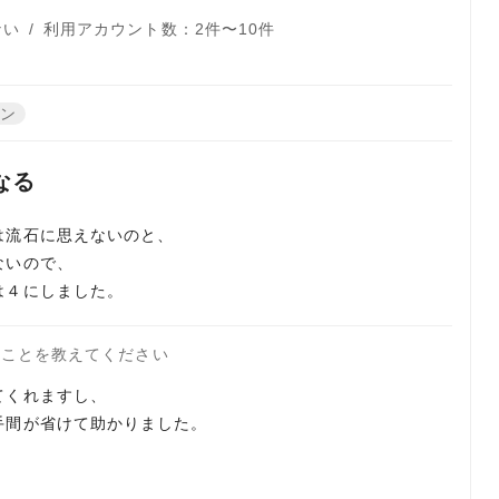
ない
/
利用アカウント数：2件〜10件
ーン
なる
は流石に思えないのと、
ないので、
は４にしました。
たことを教えてください
てくれますし、
手間が省けて助かりました。