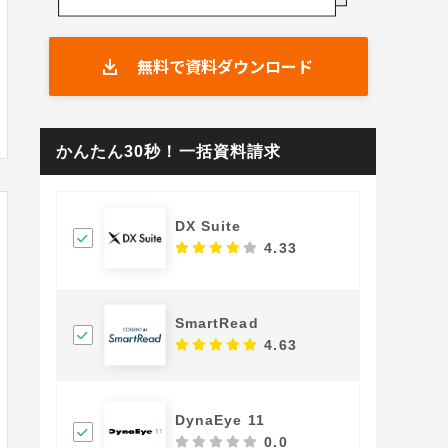
ST
HEROZ ASK
APTOのAI So
無料で資料ダウンロード
.5
(2件)
かんたん30秒！一括資料請求
DX Suite
4.33
SmartRead
4.63
DynaEye 11
0.0