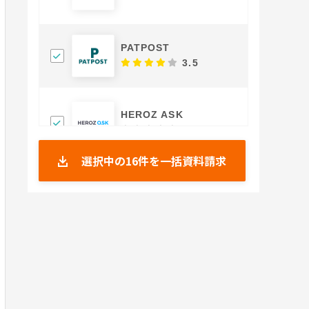
PATPOST
3.5
HEROZ ASK
0.0
選択中の
16
件を一括資料請求
APTOのAI Solutions
0.0
SVF
4.6