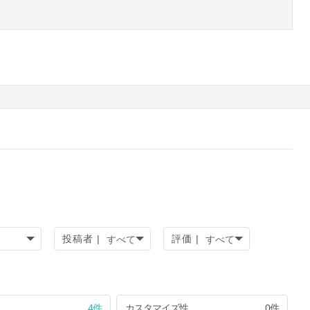
投稿者 |
評価 |
4件
カスタマイズ性
0件