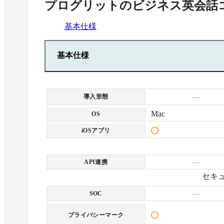
プログリットのビジネス英会話
・受講料12か月
2,299,000円
基本仕様
基本仕様
—
導入形態
Mac
OS
iOSアプリ
—
API連携
セキ
—
SOC
プライバシーマーク