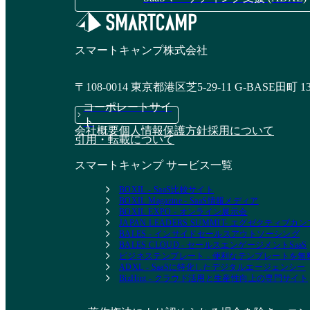
スマートキャンプ株式会社
〒108-0014 東京都港区芝5-29-11 G-BASE田町 1
コーポレートサイ
ト
会社概要
個人情報保護方針
採用について
引用・転載について
スマートキャンプ サービス一覧
BOXIL - SaaS比較サイト
BOXIL Magazine - SaaS情報メディア
BOXIL EXPO - オンライン展示会
JAPAN LEADERS SUMMIT- エグゼクティブ
BALES - インサイドセールスアウトソーシング
BALES CLOUD - セールスエンゲージメントSaaS
ビジネステンプレート - 便利なテンプレートを
ADXL - SaaSに特化したデジタルエージェンシー
BizHint - クラウド活用と生産性向上の専門サイト