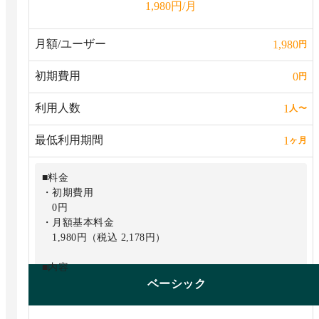
円/月
1,980
月額/ユーザー
1,980
円
初期費用
0
円
利用人数
1
人
〜
最低利用期間
1
ヶ月
■料金
・初期費用
0円
・月額基本料金
1,980円（税込 2,178円）
■内容
・スコープ1、2の算定
ベーシック
・invox受取請求書との請求データ連携
・チャット、メールサポート