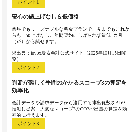
ポイント
1
安心の値上げなし＆低価格
業界でもリーズナブルな料金プランで、今までもこれか
らも、値上げなし。年間契約にしばられず最低1カ月
（※）から試せます。

※出典：invox炭素会計公式サイト（2025年10月15日閲
覧）
ポイント
2
判断が難しく手間のかかるスコープ3の算定を
効率化
会計データや請求データから適用する排出係数をAIが
推測し提案。大変なスコープ3のCO2排出量の算定を効
率的に行えます。
ポイント
3