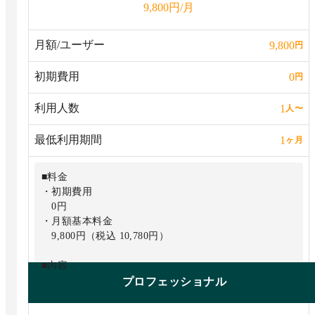
円/月
9,800
・オンライン会議
月額/ユーザー
9,800
円
初期費用
0
円
利用人数
1
人
〜
最低利用期間
1
ヶ月
■料金
・初期費用
0円
・月額基本料金
9,800円（税込 10,780円）
■内容
ミニマムに加えて
プロフェッショナル
・スコープ3の算定
・拠点ごとの算定（5拠点まで）