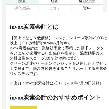
概要
料金
機能/仕様
導入効果
口コミ
資料
invox炭素会計
とは
【値上げなし＆低価格】invoxは、シリーズ累計40,000社
以上（※）が利用(2026年6月時点)。

invox炭素会計は、業務効率化で蓄積した請求データを
もとにAIが適用する排出係数を推定し、温室効果ガス
の排出量をスコープ3まで効率的に算定。

グリーン調達やカーボンクレジットを活用したオフセッ
ト支援まで、脱炭素経営をまるごとサポートする炭素会
計システムです。

※出典：invox炭素会計公式HP（2026年7月28日閲覧）
invox炭素会計
のおすすめポイント