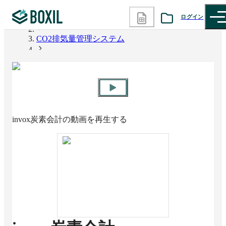
ログイン
BOXIL
CO2排気量管理システム
カテゴリから探す
invox炭素会計
診断から探す
記事から探す
invox炭素会計
の動画を再生する
BOXILの使い方ガイド
情報掲載をご希望の方へ