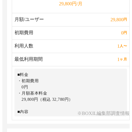
円/月
29,800
月額/ユーザー
29,800
円
初期費用
0
円
利用人数
1
人
〜
最低利用期間
1
ヶ月
■料金
・初期費用
0円
・月額基本料金
29,800円（税込 32,780円）
■内容
※BOXIL編集部調査情報
ミニマムに加えて
・拠点ごとの算定（拠点数無制限）