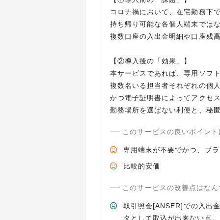
コロナ禍において、在宅勤務下
持ち帰り可能な各個人端末では
複数口座の入出金明細や口座残
【②導入後の「効果」】
本サービスであれば、専用ソフ
複数名いる担当者それぞれの個
かつ電子証明書によってアクセ
勤務場所を選ばない利便と、秘
このサービスの良いポイント
専用端末が不要でかつ、ブラ
比較的安価
このサービスの改善点はなん
取引照会[ANSER]での
タとして取込が出来ない点。