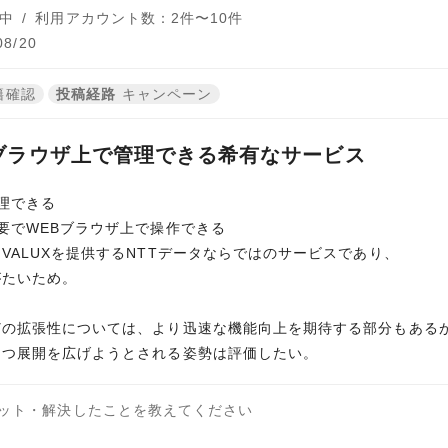
中
/
利用アカウント数：2件〜10件
8/20
籍確認
投稿経路
キャンペーン
ブラウザ上で管理できる希有なサービス
理できる
要でWEBブラウザ上で操作できる
VALUXを提供するNTTデータならではのサービスであり、
がたいため。
どの拡張性については、より迅速な機能向上を期待する部分もある
つつ展開を広げようとされる姿勢は評価したい。
ット・解決したことを教えてください