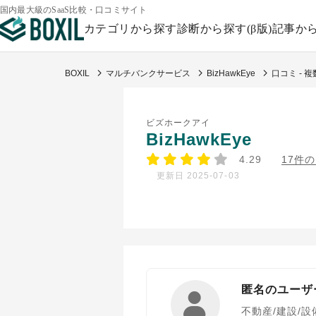
国内最大級のSaaS比較・口コミサイト
カテゴリから探す
診断から探す(β版)
記事か
BOXIL
マルチバンクサービス
BizHawkEye
口コミ -
ビズホークアイ
BizHawkEye
4.29
17件
更新日 2025-07-03
匿名のユーザ
不動産/建設/設