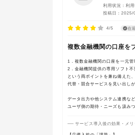
利用状況：利用
投稿日：2025/0
4/5
在
複数金融機関の口座を
1．複数金融機関の口座を一元管
2．金融機関提供の専用ソフト不
という両ポイントを兼ね備えた、
代替・競合サービスを見い出し
データ出力や他システム連携な
ユーザ側の期待・ニーズも汲み
サービス導入後の効果・メリ
【①導入前の「課題」】