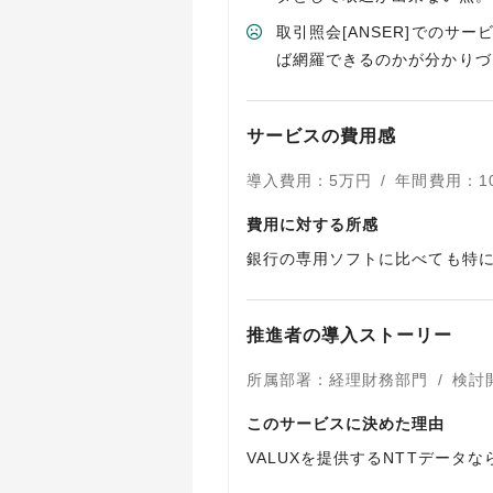
取引照会[ANSER]での
ば網羅できるのかが分かりづ
サービスの費用感
導入費用
：
5
万円
/
年間費用
：
1
費用に対する所感
銀行の専用ソフトに比べても特
推進者の導入ストーリー
所属部署
：
経理財務部門
/
検討
このサービスに決めた理由
VALUXを提供するNTTデー