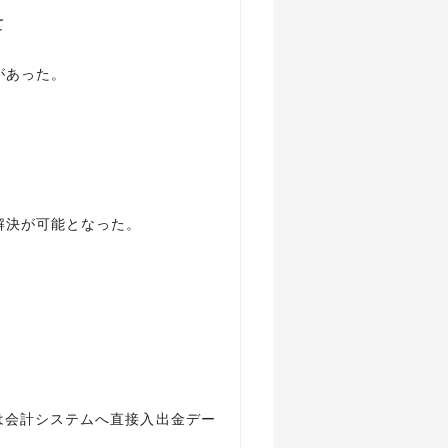
て
があった。
解決が可能となった。
では会計システムへ直接入出金デー