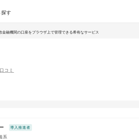
ら探す
 複数金融機関の口座をブラウザ上で管理できる希有なサービス
の口コミ
ー
導入推進者
備系