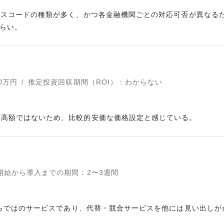
サービスコードの種類が多く、かつ各金融機関ごとの対応可否が異な
らい。
0
万円
/
推定投資回収期間（ROI）
：
わからない
に高額ではないため、比較的安価な価格設定と感じている。
開始から導入までの期間
：
2〜3週間
タならではのサービスであり、代替・競合サービスを他には見い出しが