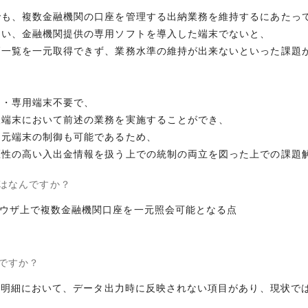
でも、複数金融機関の口座を管理する出納業務を維持するにあたっ
ない、金融機関提供の専用ソフトを導入した端末でないと、
高一覧を一元取得できず、業務水準の維持が出来ないといった課題
ト・専用端末不要で、
人端末において前述の業務を実施することができ、
ス元端末の制御も可能であるため、
匿性の高い入出金情報を扱う上での統制の両立を図った上での課題
はなんですか？
ウザ上で複数金融機関口座を一元照会可能となる点
ですか？
入出金明細において、データ出力時に反映されない項目があり、現状