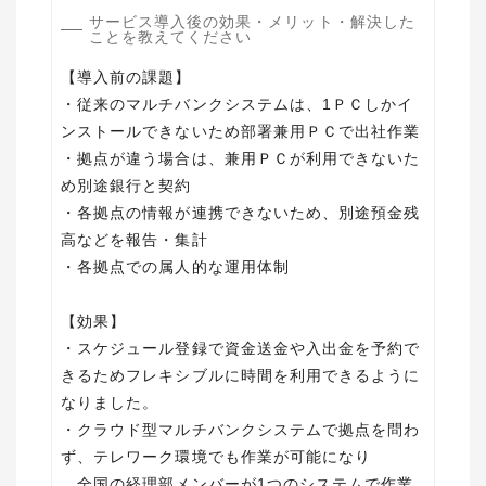
サービス導入後の効果・メリット・解決した
ことを教えてください
【導入前の課題】
・従来のマルチバンクシステムは、1ＰＣしかイ
ンストールできないため部署兼用ＰＣで出社作業
・拠点が違う場合は、兼用ＰＣが利用できないた
め別途銀行と契約
・各拠点の情報が連携できないため、別途預金残
高などを報告・集計
・各拠点での属人的な運用体制
【効果】
・スケジュール登録で資金送金や入出金を予約で
きるためフレキシブルに時間を利用できるように
なりました。
・クラウド型マルチバンクシステムで拠点を問わ
ず、テレワーク環境でも作業が可能になり
全国の経理部メンバーが1つのシステムで作業