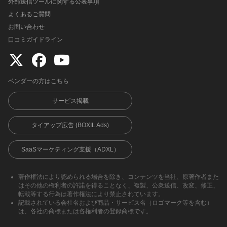
外部送信ツールに関する公表事項
よくあるご質問
お問い合わせ
口コミガイドライン
ベンダーの方はこちら
サービス掲載
タイアップ広告 (BOXIL Ads)
SaaSマーケティング支援（ADXL）
著作権法により認められる場合を除き、コンテンツを当社、原著作者また
はその他の権利者の許諾を得ることなく、複製、公衆送信、改変、修正、
転載等する行為は著作権法により禁止されています。
記載されている会社名および商品・サービス名（ロゴマーク等を含む）
は、各社の商標または各権利者の登録商標です。