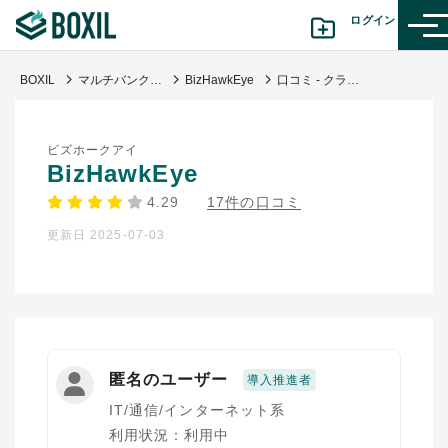
ログイン
BOXIL
マルチバンクサービス
BizHawkEye
口コミ - クラウド型のマルチバンクシステム
カテゴリから探す
ビズホークアイ
診断から探す(β版)
BizHawkEye
4.29
17件の口コミ
記事から探す
更新日 2025-07-03
BOXILの使い方ガイド
情報掲載をご希望の方へ
匿名のユーザー
導入推進者
IT/通信/インターネット系
利用状況：利用中