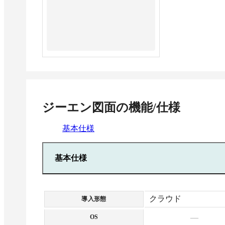
ジーエン図面
の機能/仕様
基本仕様
基本仕様
クラウド
導入形態
—
OS