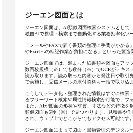
ジーエン図面
とは
ジーエン図面は、AI類似図面検索システムとして
独自AIで整理・検索まで自動化する業務効率化ツー
「メールやFAXで届く書類の整理に手間がかかる
やExcelへの転記作業が負担になる」といった製造
ジーエン図面では、溜まった紙書類や図面をアップ
数百枚規模（※）でも数分（※）でOCRがテキス
読み取ります。読み取った内容から発注日や取引先
で実施し、受信メールの添付資料も一括で取り込ま
こうしてデータ化・整理された情報はすぐに検索・
るフリーワード検索や属性情報検索が可能で、フ
また、AIが図面の形状や材質、寸法などの特徴を
類似図面も5秒（※）で見つかります。見積書や
され、ウェブ上でどこからでもアクセス可能です。
ジーエン図面によって図面・書類管理のデジタル