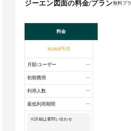
ジーエン図面
の料金/プラン
無料プ
料金
円/月
30,000
月額/ユーザー
ー
初期費用
ー
利用人数
ー
最低利用期間
ー
※詳細は要問い合わせ