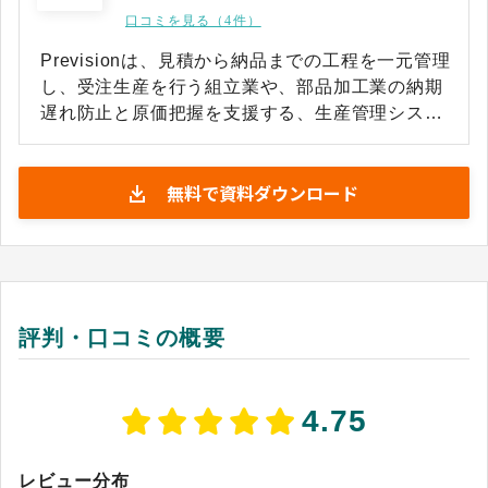
口コミを見る（4件）
Previsionは、見積から納品までの工程を一元管理
し、受注生産を行う組立業や、部品加工業の納期
遅れ防止と原価把握を支援する、生産管理システ
ムです。 設計データを取り込むと、部品展開や在
庫引当が処理され、CSVやExcel形式の部品表も
無料で資料ダウンロード
直接システムへ登録できます。 現場で、バーコー
ド付き作業指示書を読み取り実績を収集し、工程
別の進捗や製番ごとの仕掛原価を、リアルタイム
で画面表示することが可能です。 また、事務の受
発注業務と現場の入力を分業しながら、実績や在
庫情報を指定形式のExcel帳票として出力する処
評判・口コミの概要
理もできます。これにより、管理者や部門間で最
新状況を共有し、組織全体の生産活動を円滑に進
めることが可能です。
4.75
レビュー分布