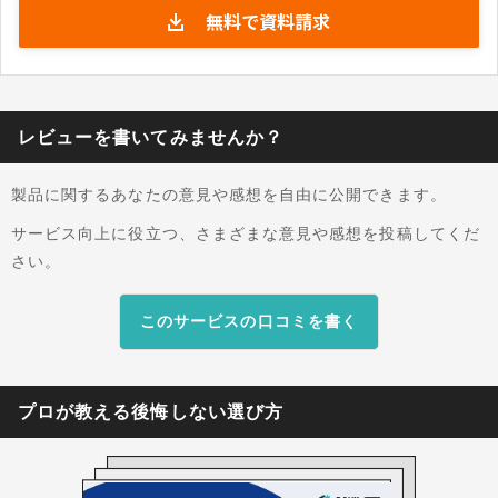
無料で資料請求
直接システムへ登録できます。 現場で、バーコー
ド付き作業指示書を読み取り実績を収集し、工程
別の進捗や製番ごとの仕掛原価を、リアルタイム
で画面表示することが可能です。 また、事務の受
発注業務と現場の入力を分業しながら、実績や在
レビューを書いてみませんか？
庫情報を指定形式のExcel帳票として出力する処
理もできます。これにより、管理者や部門間で最
製品に関するあなたの意見や感想を自由に公開できます。
新状況を共有し、組織全体の生産活動を円滑に進
めることが可能です。
サービス向上に役立つ、さまざまな意見や感想を投稿してくだ
さい。
このサービスの口コミを書く
プロが教える後悔しない選び方