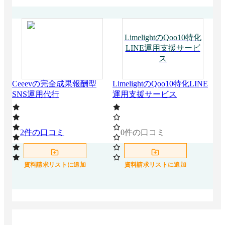
LimelightのQoo10特化
LINE運用支援サービ
ス
Ceeevの完全成果報酬型
LimelightのQoo10特化LINE
ピ
SNS運用代行
運用支援サービス
援
2
件の口コミ
0
件の口コミ
0
資料請求リストに追加
資料請求リストに追加