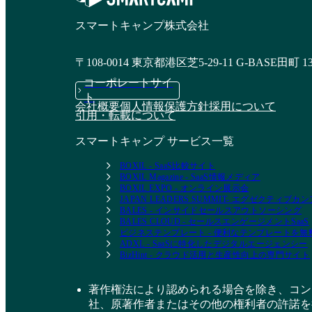
スマートキャンプ株式会社
〒108-0014 東京都港区芝5-29-11 G-BASE田町 1
コーポレートサイ
ト
会社概要
個人情報保護方針
採用について
引用・転載について
スマートキャンプ サービス一覧
BOXIL - SaaS比較サイト
BOXIL Magazine - SaaS情報メディア
BOXIL EXPO - オンライン展示会
JAPAN LEADERS SUMMIT- エグゼクティブ
BALES - インサイドセールスアウトソーシング
BALES CLOUD - セールスエンゲージメントSaaS
ビジネステンプレート - 便利なテンプレートを
ADXL - SaaSに特化したデジタルエージェンシー
BizHint - クラウド活用と生産性向上の専門サイト
著作権法により認められる場合を除き、コン
社、原著作者またはその他の権利者の許諾を