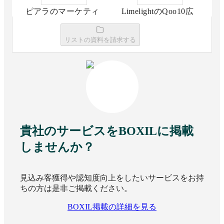
ピアラのマーケティ
LimelightのQoo10広
ング支援
告運用代行
リストの資料を請求する
資料請求リストに追加
資料請求リストに追加
フォロワー1万人
つくるくん for
TikTok
フォロワー1万人つ
STORYX 採用
くるくん for TikTok
Instagram運用支援サ
ービス
貴社のサービスをBOXILに掲載
資料請求リストに追加
しませんか？
資料請求リストに追加
見込み客獲得や認知度向上をしたいサービスをお持
ちの方は是非ご掲載ください。
SNS ONE MATCH
いえらぶクリエイタ
BOXIL掲載の詳細を見る
ーズ