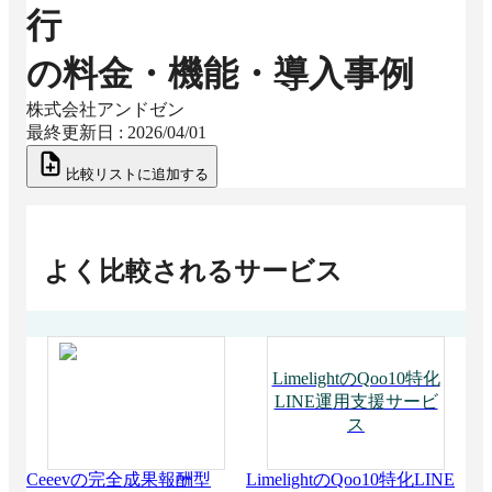
行
の料金・機能・導入事例
株式会社アンドゼン
最終更新日 :
2026/04/01
比較リストに追加する
よく比較されるサービス
LimelightのQoo10特化
LINE運用支援サービ
ス
Ceeevの完全成果報酬型
LimelightのQoo10特化LINE
ピ