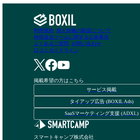
資料請求リストに追加
資料請求リストに追加
利用規約
個人情報の取扱について
外部送信ツールに関する公表事項
STORYX 採用
シェアコトのSNS運
よくあるご質問
お問い合わせ
Instagram運用支援サ
用サービス
口コミガイドライン
ービス
資料請求リストに追加
資料請求リストに追加
掲載希望の方はこちら
サービス掲載
タイアップ広告 (BOXIL Ads)
SNS ONE MATCH
いえらぶクリエイタ
ーズ
SaaSマーケティング支援 (ADXL)
資料請求リストに追加
資料請求リストに追加
スマートキャンプ株式会社