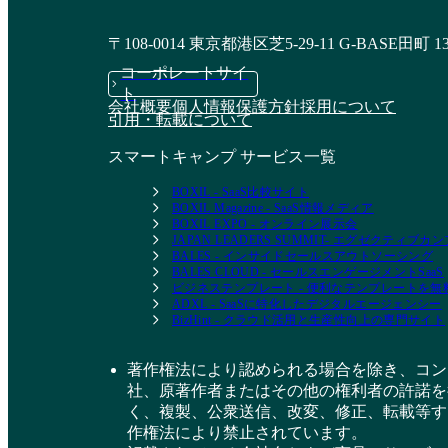
〒108-0014 東京都港区芝5-29-11 G-BASE田町 1
DYMのSNS運用代行
ハーマンドットの
コーポレートサイ
SNS運用代行サービ
ト
会社概要
個人情報保護方針
採用について
ス
引用・転載について
資料請求リストに追加
スマートキャンプ サービス一覧
資料請求リストに追加
BOXIL - SaaS比較サイト
BOXIL Magazine - SaaS情報メディア
BOXIL EXPO - オンライン展示会
JAPAN LEADERS SUMMIT- エグゼクティブ
BALES - インサイドセールスアウトソーシング
BALES CLOUD - セールスエンゲージメントSaaS
ビジネステンプレート - 便利なテンプレートを
ADXL - SaaSに特化したデジタルエージェンシー
BizHint - クラウド活用と生産性向上の専門サイト
著作権法により認められる場合を除き、コン
社、原著作者またはその他の権利者の許諾を
く、複製、公衆送信、改変、修正、転載等す
作権法により禁止されています。