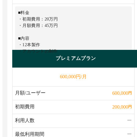
■料金
・初期費用：20万円
・月額費用：45万円
■内容
・12本製作
・アカウントの制作
・台本作成
プレミアムプラン
・撮影／編集
・動画の修正無料
円/月
600,000
・1万フォロワー保証
・各種SNSでもUP
月額/ユーザー
600,000
円
初期費用
200,000
円
利用人数
ー
最低利用期間
ー