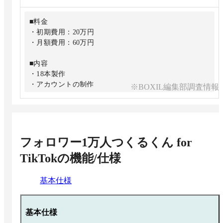
■料金
・初期費用：20万円
・月額費用：60万円
■内容
・18本製作
・アカウントの制作
※BOXIL編集部調査情報
・台本作成
・撮影／編集
・動画の修正無料
・1万フォロワー保証
・各種SNSでもUP
フォロワー1万人つくるくん for
TikTok
の機能/仕様
基本仕様
基本仕様