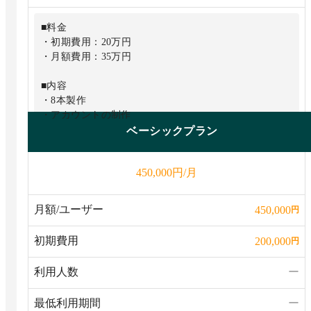
■料金
・初期費用：20万円
・月額費用：35万円
■内容
・8本製作
・アカウントの制作
・台本作成
ベーシックプラン
・撮影／編集
・動画の修正無料
円/月
450,000
・1万フォロワー保証
・各種SNSでもUP
月額/ユーザー
450,000
円
初期費用
200,000
円
利用人数
ー
最低利用期間
ー