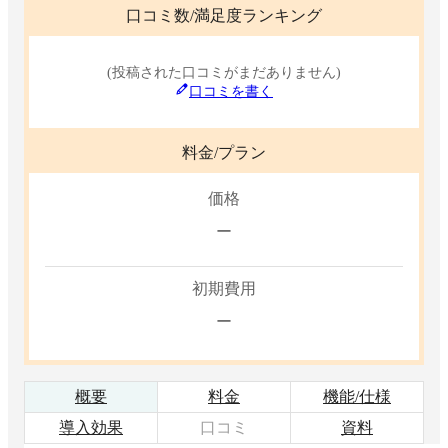
口コミ数/満足度ランキング
(投稿された口コミがまだありません)
口コミを書く
料金/プラン
価格
ー
初期費用
ー
概要
料金
機能/仕様
導入効果
口コミ
資料