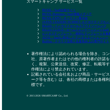
スマートキャンプ サービス一覧
BOXIL - SaaS比較サイト
BOXIL Magazine - SaaS情報メディア
BOXIL EXPO - オンライン展示会
JAPAN LEADERS SUMMIT- エグゼクティブ
BALES - インサイドセールスアウトソーシング
BALES CLOUD - セールスエンゲージメントSaaS
ビジネステンプレート - 便利なテンプレートを
ADXL - SaaSに特化したデジタルエージェンシー
BizHint - クラウド活用と生産性向上の専門サイト
著作権法により認められる場合を除き、コン
社、原著作者またはその他の権利者の許諾を
く、複製、公衆送信、改変、修正、転載等す
作権法により禁止されています。
記載されている会社名および商品・サービス
ーク等を含む）は、各社の商標または各権利
標です。
© 2015-2026 SMARTCAMP Co., Ltd.