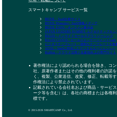
引用・転載について
スマートキャンプ サービス一覧
BOXIL - SaaS比較サイト
BOXIL Magazine - SaaS情報メディア
BOXIL EXPO - オンライン展示会
JAPAN LEADERS SUMMIT- エグゼクティブ
BALES - インサイドセールスアウトソーシング
BALES CLOUD - セールスエンゲージメントSaaS
ビジネステンプレート - 便利なテンプレートを
ADXL - SaaSに特化したデジタルエージェンシー
BizHint - クラウド活用と生産性向上の専門サイト
著作権法により認められる場合を除き、コン
社、原著作者またはその他の権利者の許諾を
く、複製、公衆送信、改変、修正、転載等す
作権法により禁止されています。
記載されている会社名および商品・サービス
ーク等を含む）は、各社の商標または各権利
標です。
© 2015-2026 SMARTCAMP Co., Ltd.