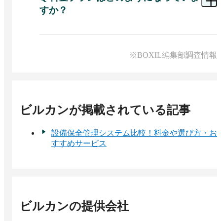
機能面では、アクセス元を制限するIP制限や二要
すか？
素認証に対応しており、建物情報や図面といった
機密性の高いデータを安全に管理いただけます。

A 
ご利用規模（ユーザー数・管理する建物数・ス
詳細なセキュリティ要件については個別にご相談
トレージ容量）に応じた複数のプランをご用意し
ており、月額25,000円からご利用いただけます。

※BOXIL編集部調査情報
初期費用は10万円から、最低契約期間は1年です。

上位プランやオプションを含めた詳細な料金表
は、資料請求いただいた方にご案内しています。

無料トライアルもご用意していますので、まずは
ビルカン
が掲載されている記事
設備保全管理システム比較！料金や選び方・お
すすめサービス
ビルカン
の提供会社