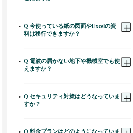
A 
はい。ビルカンは建物の図面を中心とした直感
的なUIを採用しており、ITリテラシーが高くない
現場の方でも使いやすい設計です。

Q
今使っている紙の図面やExcelの資
「どこで・何が・どうなっているか」を図面上の
料は移行できますか？
ピンで視覚的に把握できるため、文字や数字の一
覧を読み解く必要がありません。

A 
一部可能です。

有料オプションですが、導入時には要件定義から
導入時の設備や図面のデータ移行を行なった上で
操作トレーニングまで支援も可能です。
運用を開始できます。

Q
電波の届かない地下や機械室でも使
Excelファイルのアップロード・ダウンロードにも
えますか？
対応しているため、これまでのフォーマットを活
かした運用も可能です。

A 
一部可能です。

紙の図面をデジタル化するサービスもご用意して
ビルカンは一部の機能がオフライン環境でも利用
いますので、まずはお持ちの資料の状態をお聞か
Q
セキュリティ対策はどうなっていま
すか？
A 
株式会社FLINTZはISO27001（ISMS）の認証を
取得しており、情報セキュリティマネジメントの
国際規格に沿った体制で運用しています。

Q
料金プランはどのようになっていま