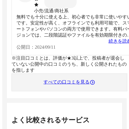
小売/流通/商社系
無料でも十分に使える上、初心者でも非常に使いやす
です。安定性が高く、オフラインでも利用可能で、ス
ートフォンやパソコンの両方で使用できます。有料バ
ジョンでは、二段階認証やファイルを有効期限付きの
ンクやそのパスワードを発行して共有できるため、と
続きを読
も便利です。誤って別の人に送ってしまってもリンク
公開日：
2024/09/11
すぐに無効化できるます。
※注目口コミとは、評価が★3以上で、投稿者が退会し
ていない公開中の口コミのうち、新しく公開されたもの
を指します
すべての口コミを見る
よく比較されるサービス