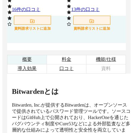
16
件の口コミ
13
件の口コミ
0
資料請求リストに追加
資料請求リストに追加
概要
料金
機能/仕様
導入効果
口コミ
資料
Bitwarden
とは
Bitwarden, Inc.が提供するBitwardenは、オープンソース
で提供されているパスワード管理ツールです。ソースコ
ードはGitHub上で公開されており、HackerOneを通じた
バグバウンティ制度やCure53などによる外部監査など多
層的な仕組みによって透明性と安全性を両立していま