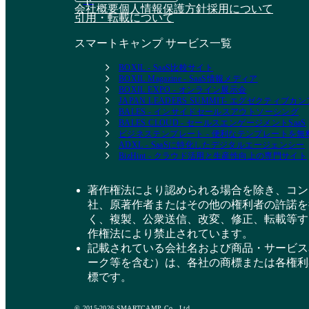
会社概要
個人情報保護方針
採用について
引用・転載について
スマートキャンプ サービス一覧
BOXIL - SaaS比較サイト
BOXIL Magazine - SaaS情報メディア
BOXIL EXPO - オンライン展示会
JAPAN LEADERS SUMMIT- エグゼクティブ
BALES - インサイドセールスアウトソーシング
BALES CLOUD - セールスエンゲージメントSaaS
ビジネステンプレート - 便利なテンプレートを
ADXL - SaaSに特化したデジタルエージェンシー
BizHint - クラウド活用と生産性向上の専門サイト
著作権法により認められる場合を除き、コン
社、原著作者またはその他の権利者の許諾を
く、複製、公衆送信、改変、修正、転載等す
作権法により禁止されています。
記載されている会社名および商品・サービス
ーク等を含む）は、各社の商標または各権利
標です。
© 2015-2026 SMARTCAMP Co., Ltd.