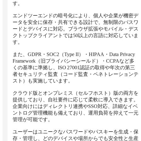
す。

エンドツーエンドの暗号化により、個人や企業が機密デ
ータを安全に保存・共有できる設計で、無制限のパスワ
ードとデバイスに対応。ブラウザ拡張やモバイル・デス
クトップクライアントでは50以上の言語に対応していま
す。

また、GDPR・SOC2（Type II）・HIPAA・Data Privacy 
Framework（旧プライバシーシールド）・CCPAなど多
くの基準に準拠し、ISO 27001認証の取得や年次の第三
者セキュリティ監査（コード監査・ペネトレーションテ
スト）も実施しています。

クラウド版とオンプレミス（セルフホスト）版の両方を
提供しており、自社要件に応じて柔軟に導入できます。
企業向けにはディレクトリ連携やSSO対応、詳細なイベ
ントログ管理機能も備えており、運用負荷を抑えて一元
管理が可能です。

ユーザーはユニークなパスワードやパスキーを生成・保
存・管理し、どのデバイスや場所からでも安全性と生産