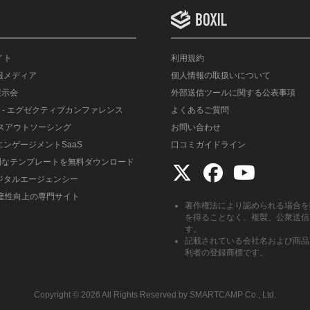
イト
利用規約
情報メディア
個人情報の取扱いについて
展示会
外部送信ツールに関する公表事項
- エグゼクティブカンファレンス
よくあるご質問
ルスアウトソーシング
お問い合わせ
エンゲージメントSaaS
口コミガイドライン
便利なテンプレートを無料ダウンロード
デジタルエージェンシー
生産性向上の専門サイト
著作権法により認められる場合を
を得ることなく、複製、公衆送信
す。
記載されている会社名および商品
利者の登録商標です。
Copyright ©︎ 2026 All Rights Reserved by SMARTCAMP Co., Ltd.