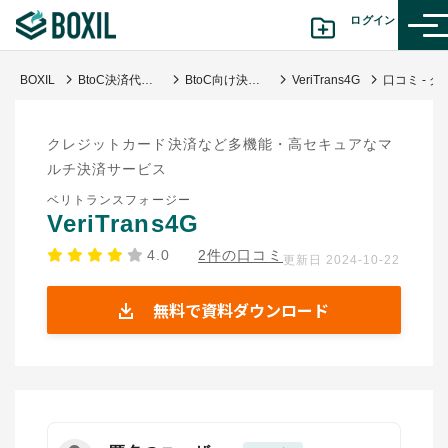
ログイン
BOXIL
BtoC決済代行サービス比較！失敗しない選び方・おすすめサービス
BtoC向け決済代行サービス
VeriTrans4G
カテゴリから探す
クレジットカード決済など多機能・高セキュアなマ
診断から探す(β版)
ルチ決済サービス
ベリトランスフォージー
記事から探す
VeriTrans4G
4.0
2件の口コミ
更新日 2024-10-22
BOXILの使い方ガイド
情報掲載をご希望の方へ
無料で資料ダウンロード