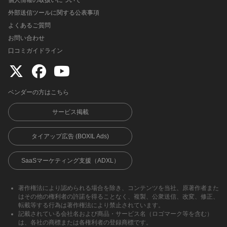
個人情報の取扱いについて
外部送信ツールに関する公表事項
よくあるご質問
お問い合わせ
口コミガイドライン
ベンダーの方はこちら
サービス掲載
タイアップ広告 (BOXIL Ads)
SaaSマーケティング支援（ADXL）
著作権法により認められる場合を除き、コンテンツを当社、原著作者また
はその他の権利者の許諾を得ることなく、複製、公衆送信、改変、修正、
転載等する行為は著作権法により禁止されています。
記載されている会社名および商品・サービス名（ロゴマーク等を含む）
は、各社の商標または各権利者の登録商標です。