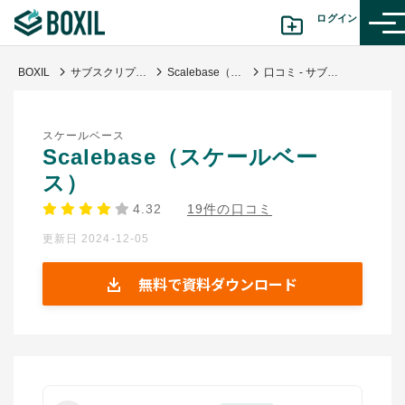
ログイン
BOXIL
サブスクリプション管理システム
Scalebase（スケールベース）
口コミ - サブスクリプションに特化してるので使いやすい
カテゴリから探す
スケールベース
診断から探す(β版)
Scalebase（スケールベー
ス）
記事から探す
4.32
19件の口コミ
更新日 2024-12-05
BOXILの使い方ガイド
情報掲載をご希望の方へ
無料で資料ダウンロード