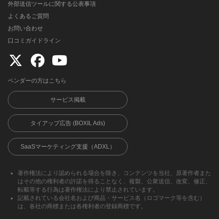
外部送信ツールに関する公表事項
よくあるご質問
お問い合わせ
口コミガイドライン
ベンダーの方はこちら
サービス掲載
タイアップ広告 (BOXIL Ads)
SaaSマーケティング支援（ADXL）
著作権法により認められる場合を除き、コンテンツを当社、原著作者また
はその他の権利者の許諾を得ることなく、複製、公衆送信、改変、修正、
転載等する行為は著作権法により禁止されています。
記載されている会社名および商品・サービス名（ロゴマーク等を含む）
は、各社の商標または各権利者の登録商標です。