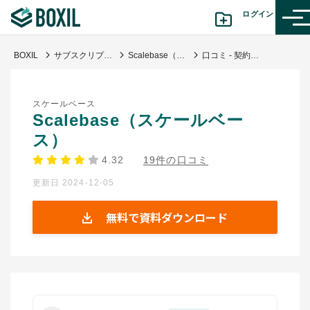
ログイン
BOXIL
サブスクリプション管理システム
Scalebase（スケールベース）
口コミ - 契約管理から請求書発行までスムーズに
カテゴリから探す
スケールベース
診断から探す(β版)
Scalebase（スケールベー
ス）
記事から探す
4.32
19件の口コミ
更新日 2024-12-05
BOXILの使い方ガイド
情報掲載をご希望の方へ
無料で資料ダウンロード