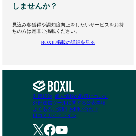
しませんか？
Josys EMS
Survey Eyes
見込み客獲得や認知度向上をしたいサービスをお持
ちの方は是非ご掲載ください。
資料請求リストに追加
資料請求リストに追加
BOXIL掲載の詳細を見る
wakucone plus
OPTiM Biz Premium
資料請求リストに追加
資料請求リストに追加
利用規約
個人情報の取扱について
外部送信ツールに関する公表事項
よくあるご質問
お問い合わせ
口コミガイドライン