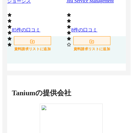
Jira Service Management
ジョーシス
デ
85
件の口コミ
8
件の口コミ
7
資料請求リストに追加
資料請求リストに追加
Tanium
の提供会社