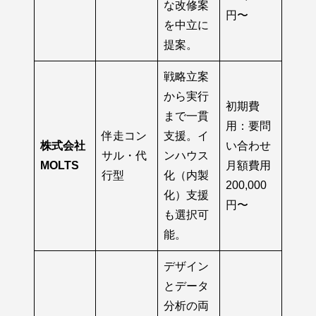
な改修案
円〜
を中立に
提案。
戦略立案
から実行
初期費
まで一貫
用：要問
伴走コン
支援。イ
株式会社
い合わせ
サル・代
ンハウス
MOLTS
月額費用
行型
化（内製
200,000
化）支援
円〜
も選択可
能。
デザイン
とデータ
分析の両