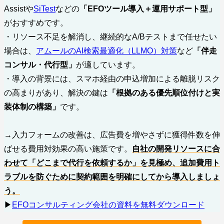
Assistや
SiTest
などの
「EFOツール導入＋運用サポート型」
がおすすめです。
・リソース不足を解消し、継続的なA/Bテストまで任せたい
場合は、
アムールのAI検索最適化（LLMO）対策
など
「伴走
コンサル・代行型」
が適しています。
・導入の背景には、スマホ経由の申込増加による離脱リスク
の高まりがあり、解決の鍵は
「根拠のある優先順位付けと実
装体制の構築」
です。
→入力フォームの改善は、広告費を増やさずに獲得件数を伸
ばせる費用対効果の高い施策です。
自社の開発リソースに合
わせて「どこまで代行を依頼するか」を見極め、追加費用ト
ラブルを防ぐために契約範囲を明確にしてから導入しましょ
う。
▶︎
EFOコンサルティング会社の資料を無料ダウンロード