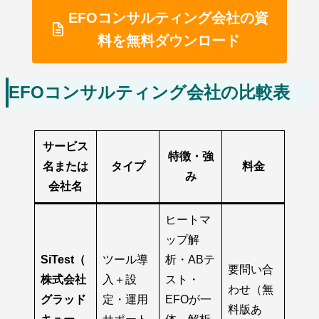
EFOコンサルティング会社の資
料を無料ダウンロード
EFOコンサルティング会社の比較表
サービス
特徴・強
名
または
タイプ
料金
み
会社名
ヒートマ
ップ解
SiTest（
ツール導
析・ABテ
要問い合
株式会社
入＋設
スト・
わせ（無
グラッド
定・運用
EFOが一
料版あ