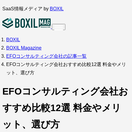
内
SaaS情報メディア by
BOXIL
容
を
ス
BOXIL
インタビュー
導入事例
調査・アンケート
キ
BOXIL Magazine
ッ
サービス比較
キーワードから探す
EFOコンサルティング会社の記事一覧
プ
EFOコンサルティング会社おすすめ比較12選 料金やメリ
SaaS情報メディア by
BOXIL
ット、選び方
EFOコンサルティング会社お
すすめ比較12選 料金やメリ
ット、選び方