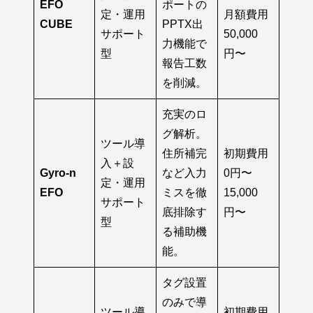
EFO
ポートの
定・運用
月額費用
CUBE
PPTX出
サポート
50,000
力機能で
型
円〜
報告工数
を削減。
充実のロ
グ解析。
ツール導
住所補完
初期費用
入＋設
Gyro-n
など入力
0円〜
定・運用
EFO
ミスを徹
15,000
サポート
底排除す
円〜
型
る補助機
能。
タグ設置
のみで導
ツール導
初期費用