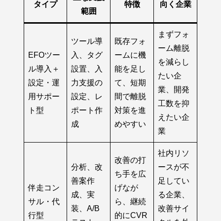
タイプ
特徴
向く企業
範囲
まずフォ
ツール導
既存フォ
ーム離脱
EFOツー
入、タグ
ームに機
を減らし
ル導入＋
設置、入
能を足し
たい企
設定・運
力支援の
て、短期
業、開発
用サポー
設定、レ
間で離脱
工数を抑
ト型
ポート作
対策を進
えたい企
成
めやすい
業
社内リソ
改善の打
分析、改
ースが不
ち手を広
善案作
足してい
伴走コン
げなが
成、実
る企業、
サル・代
ら、継続
装、A/B
改善サイ
行型
的にCVR