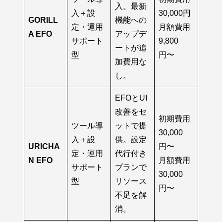
入。最新
入＋設
30,000円
GORILL
機能への
定・運用
月額費用
A EFO
アップデ
サポート
9,800
ートが追
型
円〜
加費用な
し。
EFOとUI
改善をセ
初期費用
ツール導
ットで提
30,000
入＋設
供。設定
URICHA
円〜
定・運用
代行付き
N EFO
月額費用
サポート
プランで
30,000
型
リソース
円〜
不足を解
消。