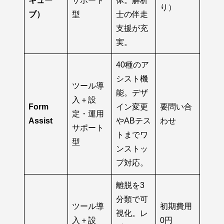
キュー
サポート
体。解析
り）
ブ）
型
士の伴走
支援が充
実。
40種のア
シスト機
ツール導
能。デザ
入＋設
Form
イン変更
要問い合
定・運用
Assist
やABテス
わせ
サポート
トまでワ
型
ンストッ
プ対応。
離脱を3
分類で可
ツール導
初期費用
視化。レ
入＋設
0円