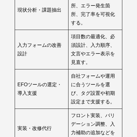
所、エラー発生箇
現状分析・課題抽出
所、完了率を可視化
する。
項目数の最適化、必
入力フォームの改善
須設計、入力順序、
設計
文言やエラー表示を
見直す。
自社フォームや運用
EFOツールの選定・
に合うツールを選
導入支援
び、タグ設置や初期
設定まで支援する。
フロント実装、バリ
デーション調整、入
実装・改修代行
力補助の追加などを