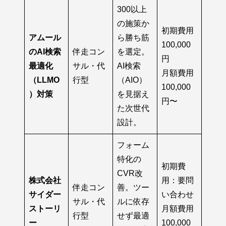
300以上
の施策か
初期費用
アムール
ら勝ち筋
100,000
のAI検索
伴走コン
を選定。
円
最適化
サル・代
AI検索
月額費用
（LLMO
行型
（AIO）
100,000
）対策
を見据え
円〜
た次世代
設計。
フォーム
特化の
初期費
CVR改
株式会社
用：要問
伴走コン
善。ツー
サイダー
い合わせ
サル・代
ルに依存
ストーリ
月額費用
行型
せず最適
ー
100,000