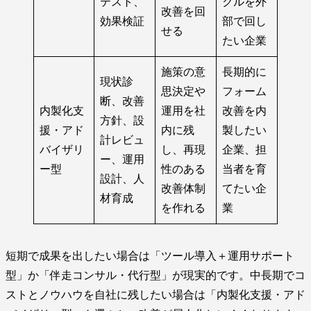
テスト、
クルを外
改善を回
効果検証
部で回し
せる
たい企業
施策の意
長期的に
現状診
思決定や
フォーム
断、改善
内製化支
運用を社
改善を内
方針、設
援・アド
内に残
製したい
計レビュ
バイザリ
し、再現
企業、担
ー、運用
ー型
性のある
当者を育
設計、人
改善体制
てたい企
材育成
を作れる
業
短期で成果を出したい場合は「ツール導入＋運用サポート
型」か「伴走コンサル・代行型」が現実的です。中長期でコ
ストとノウハウを自社に残したい場合は「内製化支援・アド