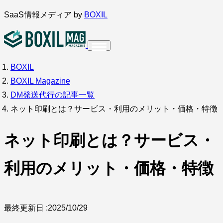
内
SaaS情報メディア by
BOXIL
容
を
ス
BOXIL
インタビュー
導入事例
調査・アンケート
キ
BOXIL Magazine
ッ
サービス比較
キーワードから探す
DM発送代行の記事一覧
プ
ネット印刷とは？サービス・利用のメリット・価格・特徴
SaaS情報メディア by
BOXIL
ネット印刷とは？サービス・
利用のメリット・価格・特徴
最終更新日 :
2025/10/29