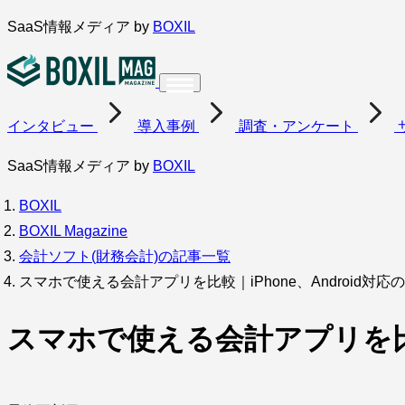
内
SaaS情報メディア by
BOXIL
容
を
ス
インタビュー
導入事例
調査・アンケート
キ
ッ
SaaS情報メディア by
BOXIL
プ
BOXIL
BOXIL Magazine
会計ソフト(財務会計)の記事一覧
スマホで使える会計アプリを比較｜iPhone、Android対応
スマホで使える会計アプリを比較｜