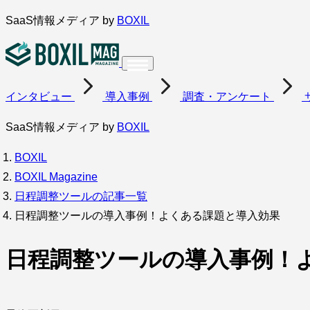
内
SaaS情報メディア by
BOXIL
容
を
ス
インタビュー
導入事例
調査・アンケート
キ
ッ
SaaS情報メディア by
BOXIL
プ
BOXIL
BOXIL Magazine
日程調整ツールの記事一覧
日程調整ツールの導入事例！よくある課題と導入効果
日程調整ツールの導入事例！