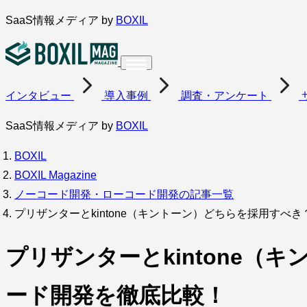
内
SaaS情報メディア by
BOXIL
容
を
ス
インタビュー
導入事例
調査・アンケート
キ
ッ
SaaS情報メディア by
BOXIL
プ
BOXIL
BOXIL Magazine
ノーコード開発・ローコード開発の記事一覧
プリザンターとkintone（キントーン）どちらを採用す
プリザンターとkintone
ード開発を徹底比較！