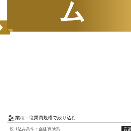
ム
集計期間
2025年7月1日
〜
12月31日
2025
年
下半期
（
7月
〜
12月
）にBOXILユーザ
ーから資料請求されたサービスをもとに、カ
*1
*2
テゴリ別ランキング
をご紹介します。
※掲載している情報は
2026年1月14日
時点の
情報です。
業種・従業員規模で絞り込む
絞り込み条件：
金融/保険系
変