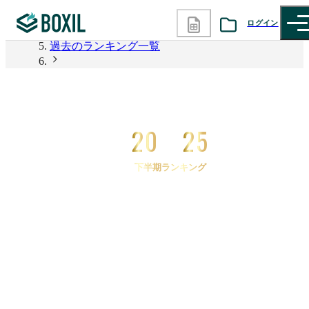
2026年上半期 資料請求数ランキング
ログイン
過去のランキング一覧
カテゴリから探す
2025年下半期 資料請求数ランキング
2025年下半期 資料請求数ランキング 通勤費管理シ
診断から探す
ステム
20
25
記事から探す
下半期ランキング
BOXILの使い方ガイド
情報掲載をご希望の方へ
2025
年
下