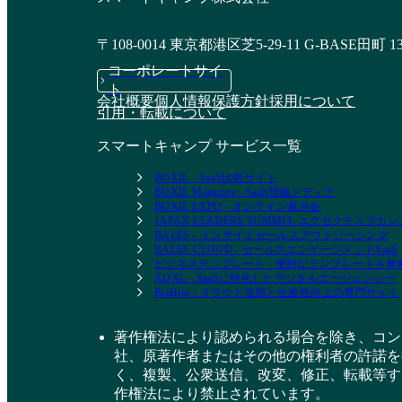
〒108-0014 東京都港区芝5-29-11 G-BASE田町 1
コーポレートサイ
ト
会社概要
個人情報保護方針
採用について
引用・転載について
スマートキャンプ サービス一覧
BOXIL - SaaS比較サイト
BOXIL Magazine - SaaS情報メディア
BOXIL EXPO - オンライン展示会
JAPAN LEADERS SUMMIT- エグゼクティブ
BALES - インサイドセールスアウトソーシング
BALES CLOUD - セールスエンゲージメントSaaS
ビジネステンプレート - 便利なテンプレートを
ADXL - SaaSに特化したデジタルエージェンシー
BizHint - クラウド活用と生産性向上の専門サイト
著作権法により認められる場合を除き、コン
社、原著作者またはその他の権利者の許諾を
く、複製、公衆送信、改変、修正、転載等す
作権法により禁止されています。