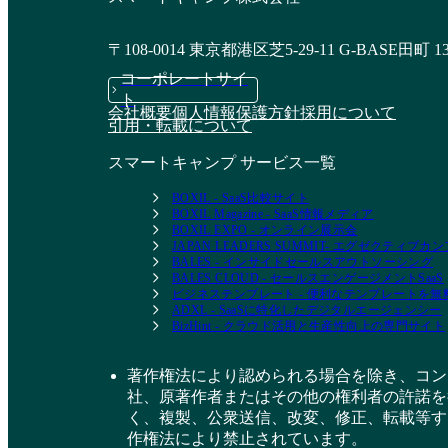
〒108-0014 東京都港区芝5-29-11 G-BASE田町 1
コーポレートサイ
ト
会社概要
個人情報保護方針
採用について
引用・転載について
スマートキャンプ サービス一覧
BOXIL - SaaS比較サイト
BOXIL Magazine - SaaS情報メディア
BOXIL EXPO - オンライン展示会
JAPAN LEADERS SUMMIT- エグゼクティブ
BALES - インサイドセールスアウトソーシング
BALES CLOUD - セールスエンゲージメントSaaS
ビジネステンプレート - 便利なテンプレートを
ADXL - SaaSに特化したデジタルエージェンシー
BizHint - クラウド活用と生産性向上の専門サイト
著作権法により認められる場合を除き、コン
社、原著作者またはその他の権利者の許諾を
く、複製、公衆送信、改変、修正、転載等す
作権法により禁止されています。