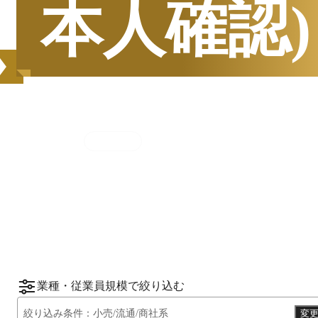
本人確認)
集計期間
2025年7月1日
〜
12月31日
2025
年
下半期
（
7月
〜
12月
）にBOXILユーザ
ーから資料請求されたサービスをもとに、カ
*1
*2
テゴリ別ランキング
をご紹介します。
※掲載している情報は
2026年1月14日
時点の
情報です。
業種・従業員規模で絞り込む
絞り込み条件：
小売/流通/商社系
変